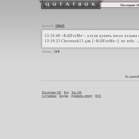
Последние 1
19645
Цитата №
13:16:48 ~KillForMe~: а если купить посох хельма
13:19:25 Chertenok13 для [~KillForMe~]: по тебе - 
219
Рейтинг:
На данный
Последние 100
·
Все
·
Топ 100
Случайные
·
Бездна
·
Добавить цитату
·
RSS