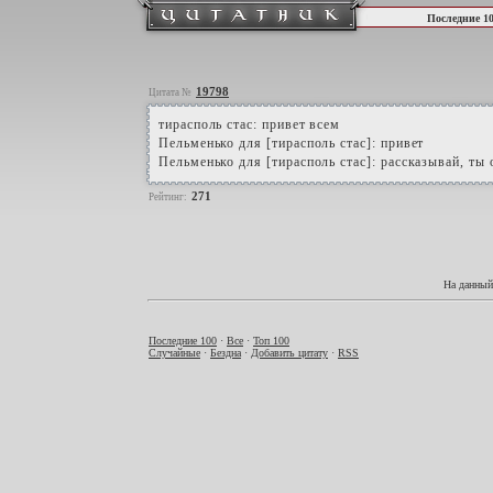
Последние 1
19798
Цитата №
тирасполь стас: привет всем
Пельменько для [тирасполь стас]: привет
Пельменько для [тирасполь стас]: рассказывай, ты 
271
Рейтинг:
На данный
Последние 100
·
Все
·
Топ 100
Случайные
·
Бездна
·
Добавить цитату
·
RSS