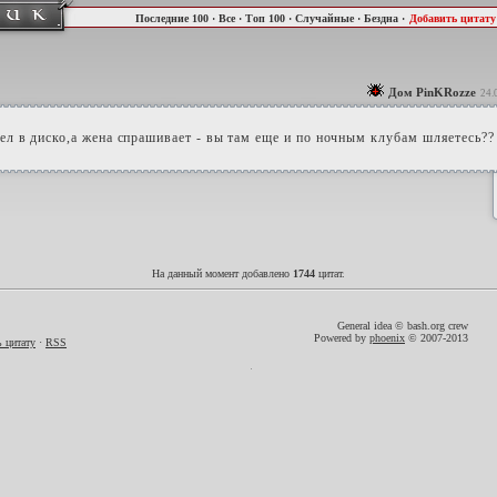
Последние 100
·
Все
·
Топ 100
·
Случайные
·
Бездна
·
Добавить цитату
Дом PinKRozze
24.
ел в диско,а жена спрашивает - вы там еще и по ночным клубам шляетесь??
На данный момент добавлено
1744
цитат.
General idea © bash.org crew
Powered by
phoenix
© 2007-2013
 цитату
·
RSS