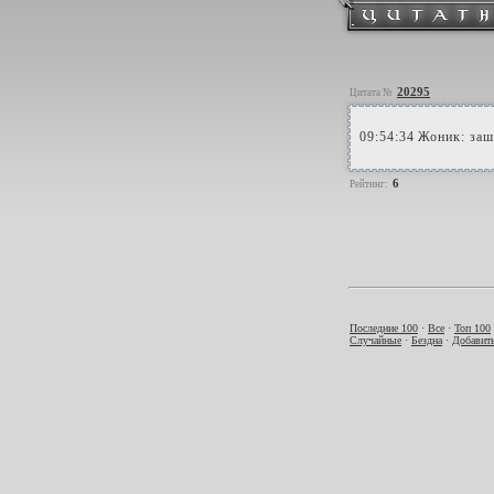
20295
Цитата №
09:54:34 Жоник: заш
6
Рейтинг:
Последние 100
·
Все
·
Топ 100
Случайные
·
Бездна
·
Добавить