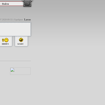
·
Войти
Laras
07.2020 09:55 | Одобрил:
шняго
класс