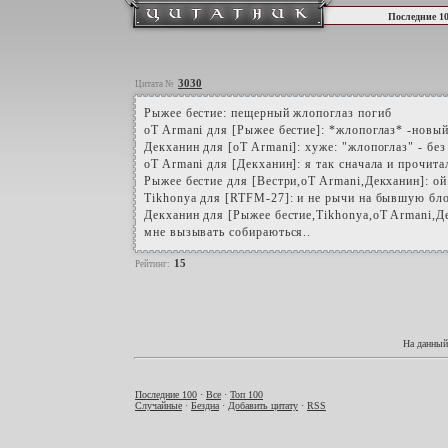
Последние 1
3030
Цитата №
Рыжее бестие: пещерный жлопоглаз погиб
oT Armani для [Рыжее бестие]: *жлопоглаз* -новый
Декханин для [oT Armani]: хуже: "жлопоглаз" - бе
oT Armani для [Декханин]: я так сначала и прочита
Рыжее бестие для [Вестри,oT Armani,Декханин]: ой.
Tikhonya для [RTFM-27]: и не рычи на бывшую бл
Декханин для [Рыжее бестие,Tikhonya,oT Armani,Д
мне вызывать собираються..
15
Рейтинг:
На данный
Последние 100
·
Все
·
Топ 100
Случайные
·
Бездна
·
Добавить цитату
·
RSS