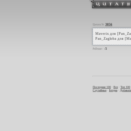
3056
Цитата №
Maverix для [Pan_Za
Pan_Zagloba для [Ma
-5
Рейтинг:
Последние 100
·
Все
·
Топ 100
Случайные
·
Бездна
·
Добавить