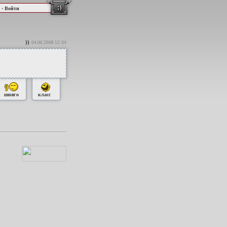
·
Войти
))
04.06.2008 12:34
шняго
класс