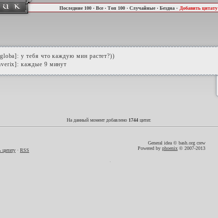
Последние 100
·
Все
·
Топ 100
·
Случайные
·
Бездна
·
Добавить цитату
globa]: у тебя что каждую мин растет?))
verix]: каждые 9 минут
На данный момент добавлено
1744
цитат.
General idea © bash.org crew
Powered by
phoenix
© 2007-2013
 цитату
·
RSS