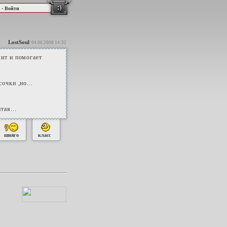
·
Войти
LostSoul
04.06.2008 14:32
вит и помогает
очки ,но...
тая...
шняго
класс