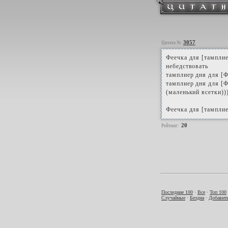
3057
Цитата №
Феечка для [тамплие
небедствовать
тамплиер дня для [Ф
тамплиер дня для [Ф
(маленький всетки))
Феечка для [тамплие
20
Рейтинг:
Последние 100
·
Все
·
Топ 100
Случайные
·
Бездна
·
Добавить