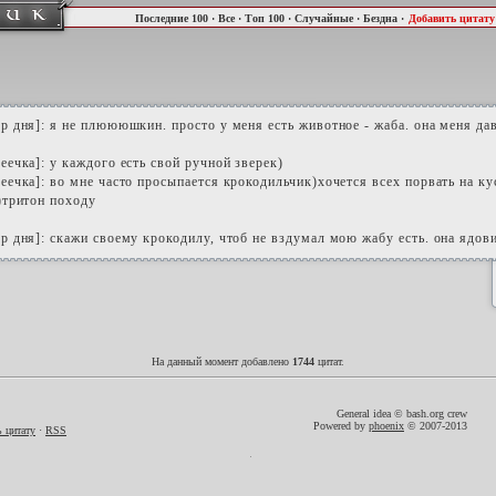
Последние 100
·
Все
·
Топ 100
·
Случайные
·
Бездна
·
Добавить цитату
р дня]: я не плюююшкин. просто у меня есть животное - жаба. она меня да
еечка]: у каждого есть свой ручной зверек)
еечка]: во мне часто просыпается крокодильчик)хочется всех порвать на кус
)тритон походу
р дня]: скажи своему крокодилу, чтоб не вздумал мою жабу есть. она ядови
На данный момент добавлено
1744
цитат.
General idea © bash.org crew
Powered by
phoenix
© 2007-2013
 цитату
·
RSS