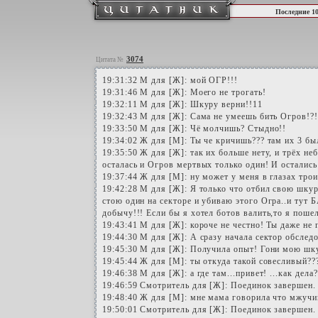
Последние 1
3074
Цитата №
19:31:32 M для [Ж]: мой ОГР!!!
19:31:46 М для [Ж]: Моего не трогать!
19:32:11 М для [Ж]: Шкуру верни!!11
19:32:43 М для [Ж]: Сама не умеешь бить Огров!?!
19:33:50 М для [Ж]: Чё молчишь? Стыдно!!
19:34:02 Ж для [M]: Ты че кричишь??? там их 3 бы
19:35:50 Ж для [Ж]: так их больше нету, и трёх не
осталась и Огров мертвых только один! И остались
19:37:44 Ж для [М]: ну может у меня в глазах трои
19:42:28 M для [Ж]: Я только что отбил свою шку
стою один на секторе и убиваю этого Огра..и тут
добычу!!! Если бы я хотел ботов валить,то я пошел
19:43:41 М для [Ж]: короче не честно! Ты даже не 
19:44:30 М для [Ж]: А сразу начала сектор обследо
19:45:30 М для [Ж]: Получила опыт! Гони мою шк
19:45:44 Ж для [М]: ты откуда такой совесливый?
19:46:38 М для [Ж]: а где там...привет! ...как дела?.
19:46:59 Смотритель для [Ж]: Поединок завершен.
19:48:40 Ж для [М]: мне мама говорила что мжуч
19:50:01 Смотритель для [Ж]: Поединок завершен.