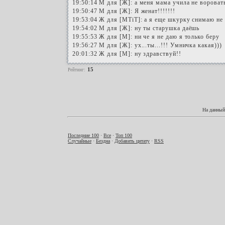
19:50:14 М для [Ж]: а меня мама учила не воровать
19:50:47 М для [Ж]: Я женат!!!!!!!
19:53:04 Ж для [МTiT]: а я еще шкурку снимаю не
19:54:02 М для [Ж]: ну ты старушка даёшь
19:55:53 Ж для [М]: ни че я не даю я только беру
19:56:27 М для [Ж]: ух...ты...!!! Умничка какая)))
20:01:32 Ж для [М]: ну здравствуй!!
15
Рейтинг:
На данный
Последние 100
·
Все
·
Топ 100
Случайные
·
Бездна
·
Добавить цитату
·
RSS