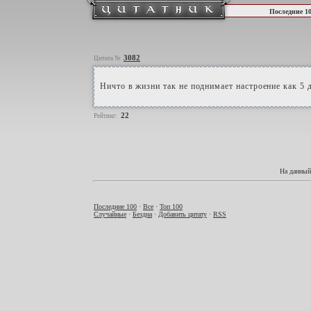
Последние 1
3082
Цитата №
Ничто в жизни так не поднимает настроение как 5
22
Рейтинг:
На данный
Последние 100
·
Все
·
Топ 100
Случайные
·
Бездна
·
Добавить цитату
·
RSS