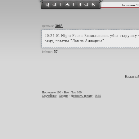
Последние 1
3085
Цитата №
20:24:01 Night Faust: Раскольников убил старушку 
ряду, палатка "Лампа Алладина"
57
Рейтинг:
На данный
Последние 100
·
Все
·
Топ 100
Случайные
·
Бездна
·
Добавить цитату
·
RSS