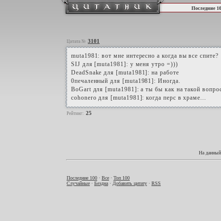
Последние 1
3101
Цитата №
muta1981: вот мне интересно а когда вы все спите?
SIJ для [muta1981]: у меня утро =)))
DeadSnake для [muta1981]: на работе
0печаленный для [muta1981]: Иногда.
BoGart для [muta1981]: а ты бы как на такой вопрос
cohonero для [muta1981]: когда перс в храме...
25
Рейтинг:
На данный
Последние 100
·
Все
·
Топ 100
Случайные
·
Бездна
·
Добавить цитату
·
RSS