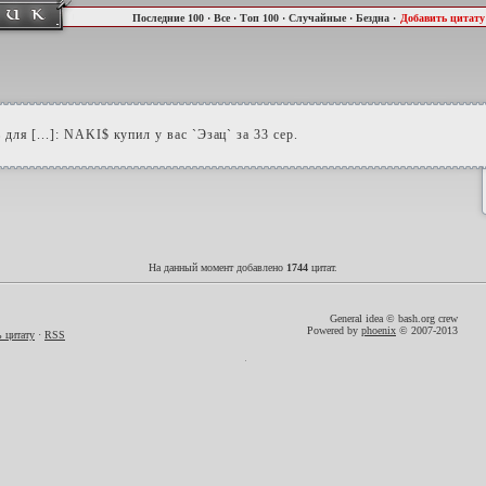
Последние 100
·
Все
·
Топ 100
·
Случайные
·
Бездна
·
Добавить цитату
для [...]: NAKI$ купил у вас `Эзац` за 33 сер.
На данный момент добавлено
1744
цитат.
General idea © bash.org crew
Powered by
phoenix
© 2007-2013
 цитату
·
RSS