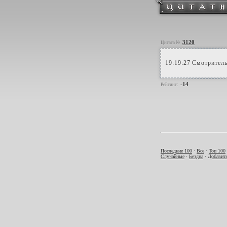
3120
Цитата №
19:19:27 Смотритель 
-14
Рейтинг:
Последние 100
·
Все
·
Топ 100
Случайные
·
Бездна
·
Добавить