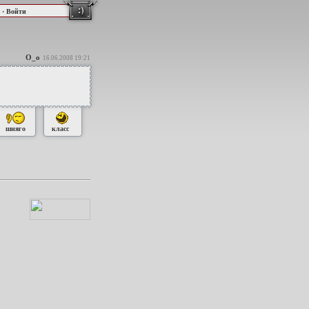
·
Войти
О_о
16.06.2008 19:21
шняго
класс