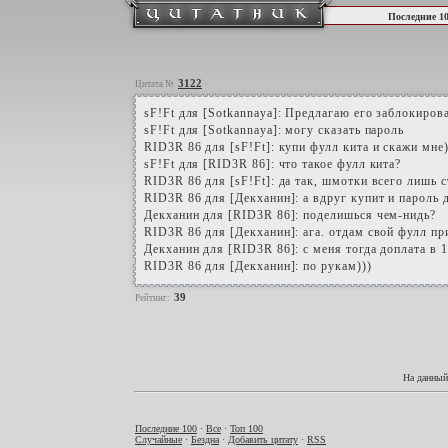
Последние 1
3122
Цитата №
sF!Ft для [Sotkannaya]: Предлагаю его заблокиров
sF!Ft для [Sotkannaya]: могу сказать пароль
RID3R 86 для [sF!Ft]: купи фулл кита и скажи мне)
sF!Ft для [RID3R 86]: что такое фулл кита?
RID3R 86 для [sF!Ft]: да так, шмотки всего лишь
RID3R 86 для [Декханин]: а вдруг купит и пароль 
Декханин для [RID3R 86]: поделишься чем-нидь?
RID3R 86 для [Декханин]: ага. отдам свой фулл пр
Декханин для [RID3R 86]: с меня тогда доплата в 
RID3R 86 для [Декханин]: по рукам)))
39
Рейтинг:
На данный
Последние 100
·
Все
·
Топ 100
Случайные
·
Бездна
·
Добавить цитату
·
RSS