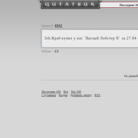
Последние 1
6942
Цитата №
3ek:Краб купил у вас `Наглый Лобстер II` за 27.84 
-13
Рейтинг:
На данный
Последние 100
·
Все
·
Топ 100
Случайные
·
Бездна
·
Добавить цитату
·
RSS