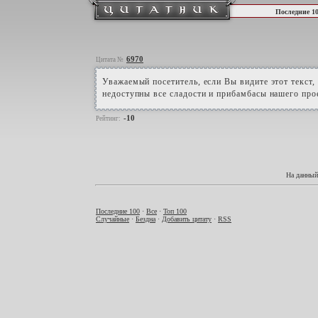
Последние 1
6970
Цитата №
Уважаемый посетитель, если Вы видите этот текс
недоступны все сладости и прибамбасы нашего про
-10
Рейтинг:
На данный
Последние 100
·
Все
·
Топ 100
Случайные
·
Бездна
·
Добавить цитату
·
RSS