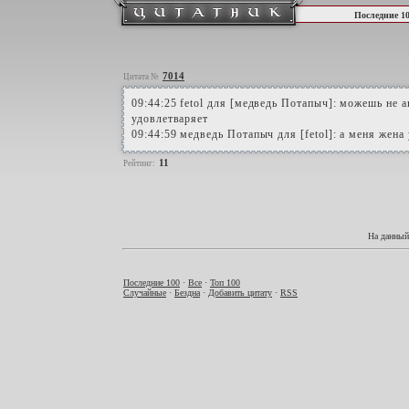
Последние 1
7014
Цитата №
09:44:25 fetol для [медведь Потапыч]: можешь не 
удовлетваряет
09:44:59 медведь Потапыч для [fetol]: а меня жена
11
Рейтинг:
На данный
Последние 100
·
Все
·
Топ 100
Случайные
·
Бездна
·
Добавить цитату
·
RSS