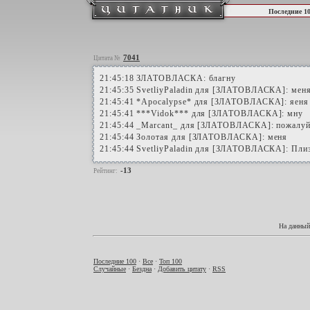
Последние 1
7041
Цитата №
21:45:18 ЗЛАТОВЛАСКА: благну
21:45:35 SvetliyPaladin для [ЗЛАТОВЛАСКА]: мен
21:45:41 *Apocalypse* для [ЗЛАТОВЛАСКА]: яеня
21:45:41 ***Vidok*** для [ЗЛАТОВЛАСКА]: мну
21:45:44 _Marcant_ для [ЗЛАТОВЛАСКА]: пожалуй
21:45:44 Золотая для [ЗЛАТОВЛАСКА]: меня
21:45:44 SvetliyPaladin для [ЗЛАТОВЛАСКА]: Плиз
-13
Рейтинг:
На данный
Последние 100
·
Все
·
Топ 100
Случайные
·
Бездна
·
Добавить цитату
·
RSS