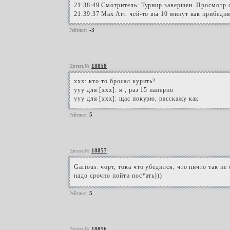
21:38:49 Смотритель: Турнир завершен. Просмотр отч
21:39:37 Max Art: чей-то вы 10 минут как прибедня
-3
Рейтинг:
18858
Цитата №
xxx: кто-то бросал курить?
yyy для [xxx]: я , раз 15 наверно
yyy для [xxx]: щас покурю, расскажу как
5
Рейтинг:
18857
Цитата №
Garious: чорт, тока что убедился, что ничто так н
надо срочно пойти пос*ать)))
5
Рейтинг:
18856
Цитата №