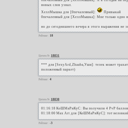
0печаленный для [ХеллМышка]: А я сегодня на пер
новых слов узнал.
ХеллМышка для [0печаленный]:
Привыкай
0печаленный для [ХеллМышка]: Мне только одно н
но до сегодняшнего вечера я этого выражения не з
18
Рейтинг:
18831
Цитата №
*** для [SexyArd,Zhaaba,Уши]: телек может трахать
положенный паркет)
4
Рейтинг:
18830
Цитата №
01:16:18 КоШМаРиКуС: Вы получили 4 PvP баллов 
01:18:00 Max Art для [КоШМаРиКуС]: тот неловкий 
-3
Рейтинг: