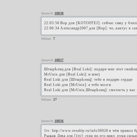
18838
Цитата №
22:03:50 Вор для [KOTOFFEJ]: сейчас сижу у близ
22:06:34 Александр2007 для [Вор]: чо, кактус в са
7
Рейтинг:
18837
Цитата №
ШтырЬлиц для [Real Loki]: подари мне этот смайл
MrUnix для [Real Loki]: и мне)
Real Loki для [ШтырЬлиц]: тебе я подарю сердце
Real Loki для [MrUnix]: а тебе мозги
Real Loki для [MrUnix,ШтырЬлиц]: смелость у вас 
27
Рейтинг:
18836
Цитата №
1tv: http://www.ereality.ru/info36026 в чём прикол 
Рыжая Дева для [1tv]: судя по его нику, руки сильн