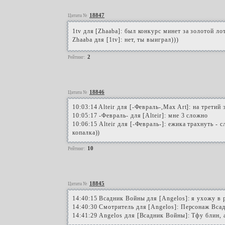
18847
Цитата №
1tv для [Zhaaba]: был конкурс минет за золотой ло
Zhaaba для [1tv]: нет, ты выиграл)))
2
Рейтинг:
18846
Цитата №
10:03:14 Alteir для [-Февраль-,Max Art]: на третий 
10:05:17 -Февраль- для [Alteir]: мне 3 сложно
10:06:15 Alteir для [-Февраль-]: ежика трахнуть - 
копалка))
10
Рейтинг:
18845
Цитата №
14:40:15 Всадник Войны для [Angelos]: я ухожу в 
14:40:30 Смотритель для [Angelos]: Персонаж Всад
14:41:29 Angelos для [Всадник Войны]: Тфу блин, 