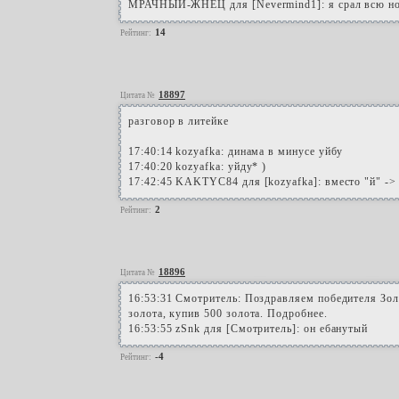
МРАЧНЫЙ-ЖНЕЦ для [Nevermind1]: я срал всю ноч
14
Рейтинг:
18897
Цитата №
разговор в литейке
17:40:14 kozyafka: динама в минусе уйбу
17:40:20 kozyafka: уйду* )
17:42:45 KAKTYC84 для [kozyafka]: вместо "й" -> 
2
Рейтинг:
18896
Цитата №
16:53:31 Смотритель: Поздравляем победителя Зол
золота, купив 500 золота. Подробнее.
16:53:55 zSnk для [Смотритель]: он ебанутый
-4
Рейтинг: