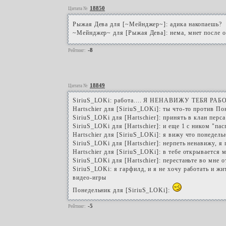
18850
Цитата №
Рыжая Дева для [~Мейнджер~]: адика накопаешь?
~Мейнджер~ для [Рыжая Дева]: нема, мнет после о
-8
Рейтинг:
18849
Цитата №
SiriuS_LOKi: работа.... Я НЕНАВИЖУ ТЕБЯ Р
Hartschier для [SiriuS_LOKi]: ты что-то против П
SiriuS_LOKi для [Hartschier]: принять в клан перс
SiriuS_LOKi для [Hartschier]: и еще 1 с ником "па
Hartschier для [SiriuS_LOKi]: я вижу что понедел
SiriuS_LOKi для [Hartschier]: нерпеть ненавижу, я
Hartschier для [SiriuS_LOKi]: в тебе открывается 
SiriuS_LOKi для [Hartschier]: перестаньте во мне 
SiriuS_LOKi: я гарфилд, и я не хочу работать и жит
видео-игры
Понедельник для [SiriuS_LOKi]:
-5
Рейтинг: