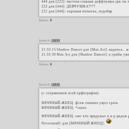
444 для [222]: настена славная деффчушка.зря ты т
222 для [444]: ДЕВЧУШКА????
222 для [444]: хорошая попытка, педобир
0
Рейтинг:
18899
Цитата №
21:33:15 Shadow Dancer для [Max Art]: надеюсь.. 
21:33:30 Max Art для [Shadow Dancer]: а грибы уж
0
Рейтинг:
18898
Цитата №
(с сохранением всей орфографии)
МРАЧНЫЙ-ЖНЕЦ: фсем спасипл ущел срать
МРАЧНЫЙ-ЖНЕЦ: *спать
МРАЧНЫЙ-ЖНЕЦ: омг кто придумал п и р рядом 
Nevermind1 для [МРАЧНЫЙ ЖНЕЦ]: