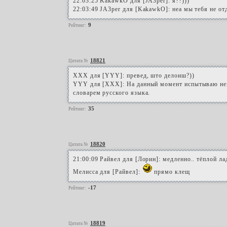
22:03:25 KakawkO для [JA3per]: я??)))
22:03:49 JA3per для [KakawkO]: неа мы тебя не от
9
Рейтинг:
18821
Цитата №
XXX для [YYY]: превед, што делоиш?))
YYY для [XXX]: На данный момент испытываю неп
словарем русского языка.
35
Рейтинг:
18820
Цитата №
21:00:09 Райвел для [Лорин]: медленно.. тёплой ладо
Мелисса для [Райвел]:
прямо клещ
-17
Рейтинг:
18819
Цитата №