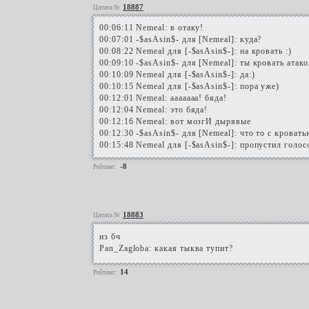
18887
Цитата №
00:06:11 Nemeal: в отаку!
00:07:01 -$asAsin$- для [Nemeal]: куда?
00:08:22 Nemeal для [-$asAsin$-]: на кровать :)
00:09:10 -$asAsin$- для [Nemeal]: ты кровать атако
00:10:09 Nemeal для [-$asAsin$-]: да:)
00:10:15 Nemeal для [-$asAsin$-]: пора уже)
00:12:01 Nemeal: ааааааа! бяда!
00:12:04 Nemeal: это бяда!
00:12:16 Nemeal: вот мозгИ дырявые
00:12:30 -$asAsin$- для [Nemeal]: что то с кровать
00:15:48 Nemeal для [-$asAsin$-]: пропустил голос
-8
Рейтинг:
18883
Цитата №
из бч
Pan_Zagloba: какая тыква тупит?
14
Рейтинг: