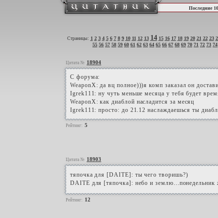
Последние 1
14
Страницы:
1
2
3
4
5
6
7
8
9
10
11
12
13
15
16
17
18
19
20
21
22
23
2
55
56
57
58
59
60
61
62
63
64
65
66
67
68
69
70
71
72
73
74
18904
Цитата №
С форума:
WeaponX: да вц полное)))я комп заказал он достави
Igrek111: ну чуть меньше месяца у тебя будет врем
WeaponX: как диаблой насладится за месяц
Igrek111: просто: до 21.12 наслаждаешься ты диабл
5
Рейтинг:
18903
Цитата №
тяпочка для [DAITE]: ты чего творишь?)
DAITE для [тяпочка]: небо и землю...понедельник
12
Рейтинг: