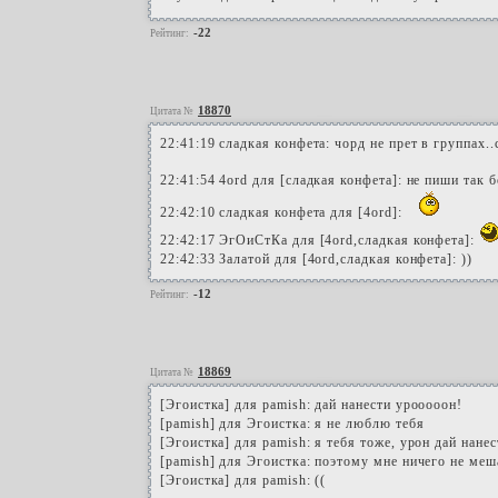
-22
Рейтинг:
18870
Цитата №
22:41:19 сладкая конфета: чорд не прет в группах..
22:41:54 4ord для [сладкая конфета]: не пиши так
22:42:10 сладкая конфета для [4ord]:
22:42:17 ЭгОиСтКа для [4ord,сладкая конфета]:
22:42:33 Залатой для [4ord,сладкая конфета]: ))
-12
Рейтинг:
18869
Цитата №
[Эгоистка] для pamish: дай нанести урооооон!
[pamish] для Эгоистка: я не люблю тебя
[Эгоистка] для pamish: я тебя тоже, урон дай нанес
[pamish] для Эгоистка: поэтому мне ничего не меша
[Эгоистка] для pamish: ((