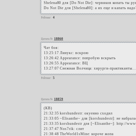
Shelena80 для [Do Not Die]: червяков копать ты р
Do Not Die для [Shelena80]: а их еще и капать надо
4
Рейтинг:
18860
Цитата №
Чат боя:
13:25:17 Линукс: вскрою
13:26:42 Appearance: попробую вскрыть
13:26:55 Appearance: ВЦ
13:27:07 Снежная Волчица: хирурги-практиканты...
5
Рейтинг:
18859
Цитата №
(КВ)
21:32:35 korshundestr: окуенно сходил
21:33:05 ~Elisanthe~ для [korshundestr]: не набрала
21:33:35 korshundestr для [~Elisanthe~]: http://www
21:37:47 Nos7rik: слит
21:38:48 TheWorld1sMine: короче жопа