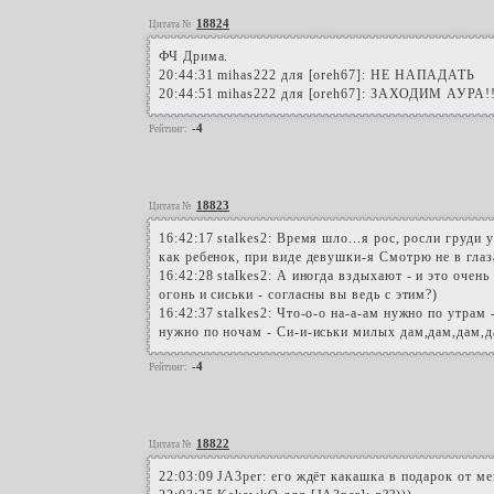
18824
Цитата №
ФЧ Дрима.
20:44:31 mihas222 для [oreh67]: НЕ НАПАДАТЬ
20:44:51 mihas222 для [oreh67]: ЗАХОДИМ АУРА!
-4
Рейтинг:
18823
Цитата №
16:42:17 stalkes2: Время шло...я рос, росли груди
как ребенок, при виде девушки-я Смотрю не в глаз
16:42:28 stalkes2: А иногда вздыхают - и это очен
огонь и сиськи - согласны вы ведь с этим?)
16:42:37 stalkes2: Что-о-о на-а-ам нужно по утрам
нужно по ночам - Си-и-иськи милых дам,дам,дам,
-4
Рейтинг:
18822
Цитата №
22:03:09 JA3per: его ждёт какашка в подарок от м