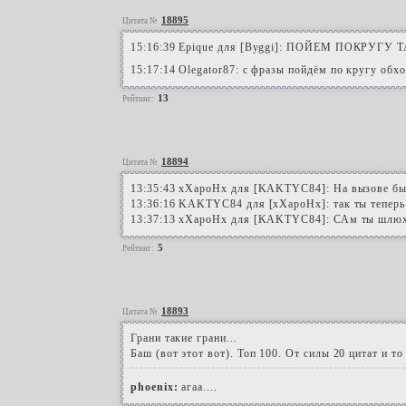
18895
Цитата №
15:16:39 Epique для [Byggi]: ПОЙЕМ ПОКРУ
15:17:14 Olegator87: с фразы пойдём по кругу обх
13
Рейтинг:
18894
Цитата №
13:35:43 xXapoHx для [KAKTYC84]: На вызове был.
13:36:16 KAKTYC84 для [xXapoHx]: так ты теперь
13:37:13 xXapoHx для [KAKTYC84]: САм ты шлюха
5
Рейтинг:
18893
Цитата №
Грани такие грани...
Баш (вот этот вот). Топ 100. От силы 20 цитат и т
phoenix:
агаа....