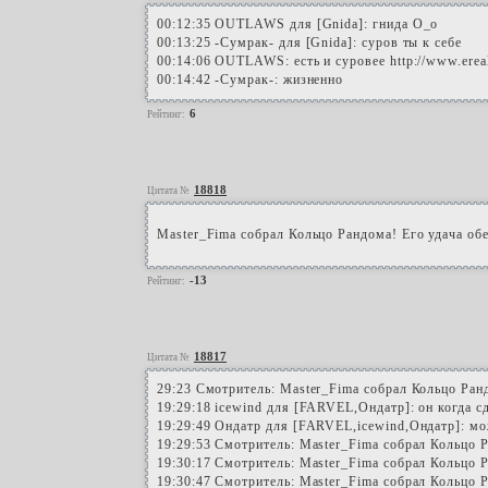
00:12:35 OUTLAWS для [Gnida]: гнида О_о
00:13:25 -Сумрак- для [Gnida]: суров ты к себе
00:14:06 OUTLAWS: есть и суровее http://ww
00:14:42 -Сумрак-: жизненно
6
Рейтинг:
18818
Цитата №
Master_Fima собрал Кольцо Рандома! Его удача об
-13
Рейтинг:
18817
Цитата №
29:23 Смотритель: Master_Fima собрал Кольцо Ранд
19:29:18 icewind для [FARVEL,Ондатр]: он когда сд
19:29:49 Ондатр для [FARVEL,icewind,Ондатр]: мож
19:29:53 Смотритель: Master_Fima собрал Кольцо Р
19:30:17 Смотритель: Master_Fima собрал Кольцо Р
19:30:47 Смотритель: Master_Fima собрал Кольцо Р