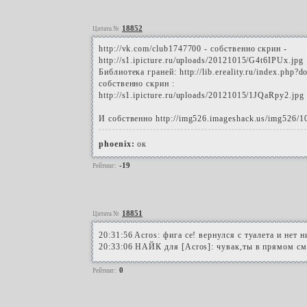
18852
Цитата №
http://vk.com/club1747700 - собственно скрин -
http://s1.ipicture.ru/uploads/20121015/G4t6IPUx.jpg
Библиотека граней: http://lib.ereality.ru/index.php?
собственно скрин :
http://s1.ipicture.ru/uploads/20121015/1JQaRpy2.jpg
И собственно http://img526.imageshack.us/img526/
phoenix:
ок
-19
Рейтинг:
18851
Цитата №
20:31:56 Acros: фига се! вернулся с туалета и нет н
20:33:06 НАЙК для [Acros]: чувак,ты в прямом см
0
Рейтинг: