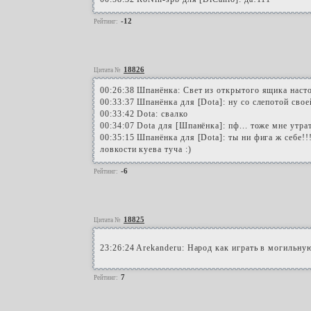
-12
Рейтинг:
18826
Цитата №
00:26:38 Шпанёнка: Свет из открытого ящика насто
00:33:37 Шпанёнка для [Dota]: ну со слепотой свое
00:33:42 Dota: свалко
00:34:07 Dota для [Шпанёнка]: пф... тоже мне утра
00:35:15 Шпанёнка для [Dota]: ты ни фига ж себе!!!!!
ловкости куева туча :)
-6
Рейтинг:
18825
Цитата №
23:26:24 Arekanderu: Народ как играть в могильну
7
Рейтинг: