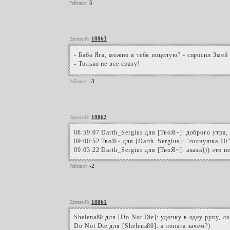
5
Рейтинг:
18863
Цитата №
- Баба Яга, можно я тебя поцелую? - спросил Змей
- Только не все сразу!
-3
Рейтинг:
18862
Цитата №
08:59:07 Darth_Sergius для [ТвоЯ~]: доброго утра
09:00:52 ТвоЯ~ для [Darth_Sergius]: "солнушка 10".
09:03:22 Darth_Sergius для [ТвоЯ~]: ахаха))) это
-2
Рейтинг:
18861
Цитата №
Shelena80 для [Do Not Die]: удочку в одеу руку, ло
Do Not Die для [Shelena80]: а лопата зачем?)