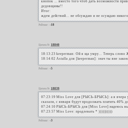
кнопок ... вместо того чтоб дать возможности пр
дедовщины!!
Итог:
ждем действий... не обсуждаю и не осуждаю никог
-18
Рейтинг:
18840
Цитата №
18:13:23 keeperman: Ой я ща умру... Теперь слово 
18:14:02 Astalla для [keeperman]: знач ты вне закон
-5
Рейтинг:
18839
Цитата №
07:23:19 Miss Love для [РЫСЬ-БРЫСЬ]: а я вчера 
сказали, с января будут продолжать платить 40% до
07:24:10 РЫСЬ-БРЫСЬ для [Miss Love]:надеюсь вы
07:23:57 Miss Love: продлевать * ))))))))))
-3
Рейтинг: