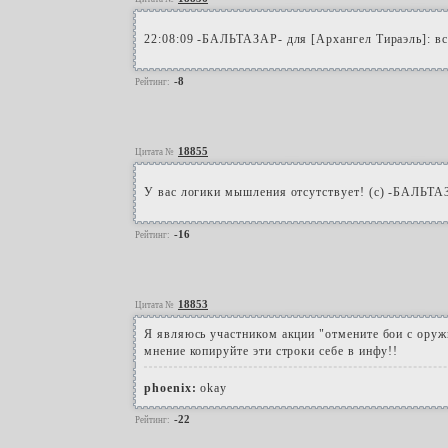
22:08:09 -БАЛЬТАЗАР- для [Архангел Тираэль]: вс
-8
Рейтинг:
18855
Цитата №
У вас логики мышления отсутствует! (с) -БАЛЬТА
-16
Рейтинг:
18853
Цитата №
Я являюсь участником акции "отмените бои с оружи
мнение копируйте эти строки себе в инфу!!
phoenix:
okay
-22
Рейтинг: