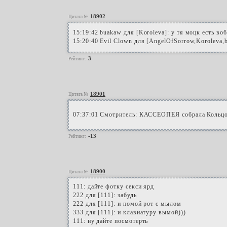
18902
Цитата №
15:19:42 buakaw для [Koroleva]: у тя моцк есть во
15:20:40 Evil Clown для [AngelOfSorrow,Koroleva,
3
Рейтинг:
18901
Цитата №
07:37:01 Смотритель: КАССЕОПЕЯ собралa Кольцо
-13
Рейтинг:
18900
Цитата №
111: дайте фотку секси ярд
222 для [111]: забудь
222 для [111]: и помой рот с мылом
333 для [111]: и клавиатуру вымой)))
111: ну дайте посмотерть