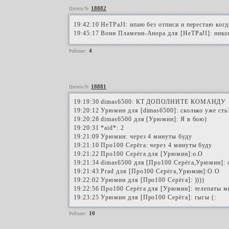
18882
Цитата №
19:42:10 HeTPaJI: ипаю без отписи и перестаю когд
19:45:17 Воин Пламени-Анора для [HeTPaJI]: никого
4
Рейтинг:
18881
Цитата №
19:19:30 dimas6500: КТ ДОПОЛНИТЕ КОМАНДУ
19:20:12 Урюмин для [dimas6500]: сколько уже сть
19:20:28 dimas6500 для [Урюмин]: Я в бою)
19:20:31 *aid*: 2
19:21:09 Урюмин: через 4 минуты буду
19:21:10 Про100 Серёга: через 4 минуты буду
19:21:22 Про100 Серёга для [Урюмин]:o.O
19:21:34 dimas6500 для [Про100 Серёга,Урюмин]: 
19:21:43 Prad для [Про100 Серёга,Урюмин]:O.O
19:22:02 Урюмин для [Про100 Серёга]: ))))
19:22:56 Про100 Серёга для [Урюмин]: телепаты м
19:23:25 Урюмин для [Про100 Серёга]: гыгы (:
10
Рейтинг: