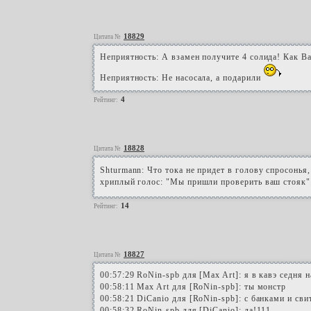
18829
Цитата №
Неприятность: А взамен получите 4 солида! Как В
Неприятность: Не насосала, а подарили
4
Рейтинг:
18828
Цитата №
Shturmann: Что тока не придет в голову спросонья,
хриплый голос: "Мы пришли проверить ваш стояк".
14
Рейтинг:
18827
Цитата №
00:57:29 RoNin-spb для [Max Art]: я в кавэ седня 
00:58:11 Max Art для [RoNin-spb]: ты монстр
00:58:21 DiCanio для [RoNin-spb]: с банками и сви
00:58:32 RoNin-spb для [DiCanio]: да!111