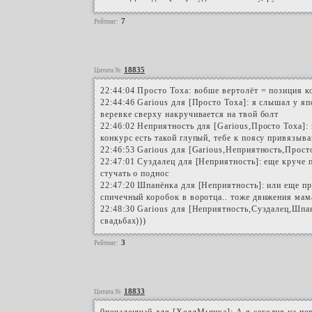
7
Рейтинг:
18835
Цитата №
22:44:04 Просто Тоха: вобше вертолёт = позиция к
22:44:46 Garious для [Просто Тоха]: я слышал у яп
веревке сверху накручивается на твой болт
22:46:02 Неприятность для [Garious,Просто Тоха]: 
конкурс есть такой глупый, тебе к поясу привязыва
22:46:53 Garious для [Garious,Неприятность,Прост
22:47:01 Суздалец для [Неприятность]: еще круче
стучать о поднос
22:47:20 Шпанёнка для [Неприятность]: или еще пр
спичечный коробок в воротца.. тоже движения ма
22:48:30 Garious для [Неприятность,Суздалец,Шпа
свадьбах)))
3
Рейтинг:
18833
Цитата №