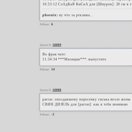
16:53:12 СлАдКаЯ КиСкА для [Шнурок]: 20 см в го
phoenix:
ну что за реклама...
6
Рейтинг:
18889
Цитата №
Во фрак чате:
11:34:34 ***Милиция***: выпустите
14
Рейтинг:
18888
Цитата №
parras: опоздавшему поросенку сиська возле жопы
СВИН ДИЗЕЛЬ для [parras]: как я тебя понимаю
-3
Рейтинг: