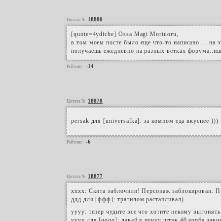
18880
Цитата №
[quote=4ydiche] Ossa Magi Mortuoru,
в том моем посте было еще что-то написано.....на
получаешь ежедневно на разных ветках форума..пше
-14
Рейтинг:
18878
Цитата №
persak для [universalka]: за компом еда вкуснее )))
-6
Рейтинг:
18877
Цитата №
хххх: Скита заблочили! Персонаж заблокирован. 
ддд для [ффф]: тратилом растапливал)
yyyy: тепер чудите все что хотите некому выгонят
yyyy для [qqqq]: давай в печку штук 40 корба заки