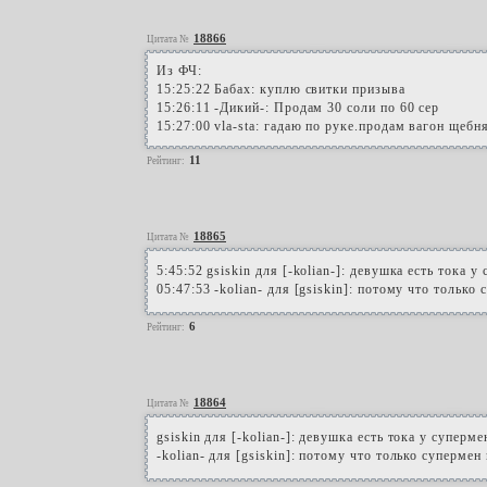
18866
Цитата №
Из ФЧ:
15:25:22 Бабах: куплю свитки призыва
15:26:11 -Дикий-: Продам 30 соли по 60 сер
15:27:00 vla-sta: гадаю по руке.продам вагон щебня
11
Рейтинг:
18865
Цитата №
5:45:52 gsiskin для [-kolian-]: девушка есть тока у 
05:47:53 -kolian- для [gsiskin]: потому что только
6
Рейтинг:
18864
Цитата №
gsiskin для [-kolian-]: девушка есть тока у супермен
-kolian- для [gsiskin]: потому что только супермен