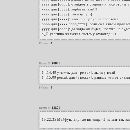
yyyy для [qqqq]: отойдем в сторону и посмотрим ч
xxxx для [уууу]: корба нельзя!!!
хххх для [уууу]: тока церус))
уууу для [хххх]: можно и церус не проблема
оооо для [хххх,qqqq,xxxx]: если со Скитом проблем
yyyy для [oooo]: да когда он будет, нас уже не буде
o_O успешно включил систему охлождения!
3
Рейтинг:
18875
Цитата №
14:14:49 утюжек для [persak]: активу юзай
14:15:09 persak для [утюжек]: раньше не мог сказа
1
Рейтинг:
18874
Цитата №
19:22:35 Майфун: видимо пятница,чё не шаг,так з