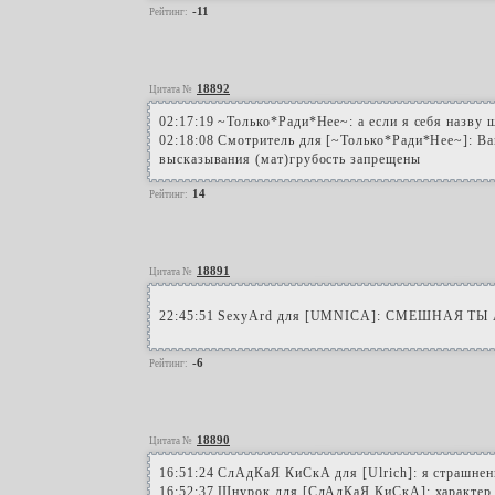
-11
Рейтинг:
18892
Цитата №
02:17:19 ~Только*Ради*Нее~: а если я себя назву 
02:18:08 Смотритель для [~Только*Ради*Нее~]: Вам
высказывания (мат)грубость запрещены
14
Рейтинг:
18891
Цитата №
22:45:51 SexyArd для [UMNICA]: СМЕШНАЯ Т
-6
Рейтинг:
18890
Цитата №
16:51:24 СлАдКаЯ КиСкА для [Ulrich]: я страшнен
16:52:37 Шнурок для [СлАдКаЯ КиСкА]: характер 