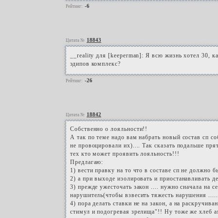
-6
Рейтинг:
18843
Цитата №
__reality для [keeperman]: Я всю жизнь хотел 30, к
эдипов комплекс?
-26
Рейтинг:
18842
Цитата №
Собственно о лояльности!!
А так по теме надо вам набрать новый состав сп с
не провоцировали их).... Так сказать подальше прят
тех кто может проявить лояльность!!!
Предлагаю:
1) вести правку на то что в составе сп не должно 
2) а при выходе изолировать и приостанавливать д
3) прежде ужесточать закон .... нужно сначала на 
нарушитель(чтобы взвесить тяжесть нарушения ..... 
4) пора делать ставки не на закон, а на раскручива
стимул и подогревая зрелища"!! Ну тоже же хлеб 