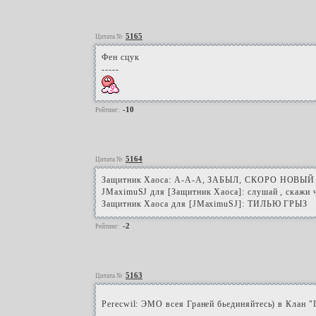
5165
Цитата №
Фен сцук
-----
-10
Рейтинг:
5164
Цитата №
Защитник Хаоса: А-А-А, ЗАБЫЛ, СКОРО НОВЫЙ
JMaximuSJ для [Защитник Хаоса]: слушай , скажи 
Защитник Хаоса для [JMaximuSJ]: ТИЛЬЮ ГРЫЗ
-2
Рейтинг:
5163
Цитата №
Perecwil: ЭМО всея Граней бьединяйтесь) в Клан 