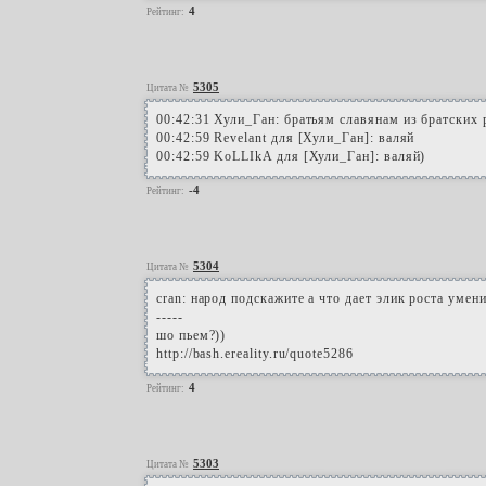
4
Рейтинг:
5305
Цитата №
00:42:31 Хули_Ган: братьям славянам из братских
00:42:59 Revelant для [Хули_Ган]: валяй
00:42:59 KoLLIkA для [Хули_Ган]: валяй)
-4
Рейтинг:
5304
Цитата №
cran: народ подскажите а что дает элик роста умени
-----
шо пьем?))
http://bash.ereality.ru/quote5286
4
Рейтинг:
5303
Цитата №