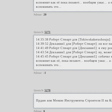
вспомнит как её пока позавет... вообщем ужас... а
вспоминать это...
20
Рейтинг:
5271
Цитата №
14:35:38 Роберт Стюарт для [Tokiwokakerushouju]:
14:39:52 Декханин1 для [Роберт Стюарт]: он все п
14:41:49 Роберт Стюарт для [Декханин1]: я ему реа
14:43:54 Декханин1 для [Роберт Стюарт]: ну, может
14:45:45 Роберт Стюарт для [Декханин1]: собачке я
вспомнит как её, пока позавет... вообщем ужас... 
вспоминать это...
-1
Рейтинг:
5270
Цитата №
Прдаю или Меняю Инструменты Строителя II на Ка
6
Рейтинг: