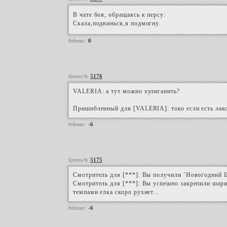
В чате боя, обращаясь к персу:
Скала,подвинься,я подмогну.
0
Рейтинг:
5176
Цитата №
VALERIA: а тут можно хулиганить?
Пришибленный для [VALERIA]: токо если есть лакос
-6
Рейтинг:
5175
Цитата №
Смотритель для [***]: Вы получили `Новогодний 
Смотритель для [***]: Вы успешно закрепили шари
темпами елка скоро рухнет...
-6
Рейтинг: