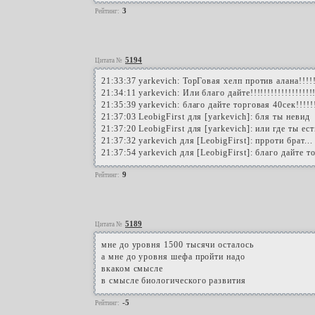
3
Рейтинг:
5194
Цитата №
21:33:37 yarkevich: ТорГовая хелп против алана!!!!!!!!
21:34:11 yarkevich: Или благо дайте!!!!!!!!!!!!!!!!!!!
21:35:39 yarkevich: благо дайте торговая 40сек!!!!!!!
21:37:03 LeobigFirst для [yarkevich]: бля ты невид
21:37:20 LeobigFirst для [yarkevich]: или где ты ес
21:37:32 yarkevich для [LeobigFirst]: прроти брат...
21:37:54 yarkevich для [LeobigFirst]: благо дайте тор
9
Рейтинг:
5189
Цитата №
мне до уровня 1500 тысячи осталось
а мне до уровня шефа пройти надо
вкаком смысле
в смысле биологического развития
-5
Рейтинг: