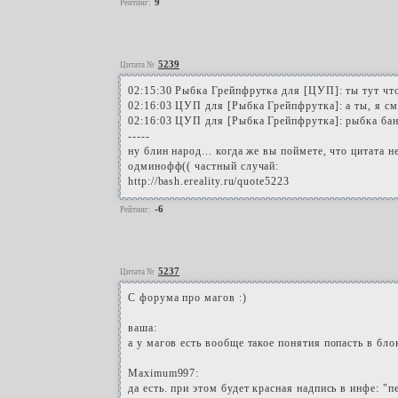
9
Рейтинг:
5239
Цитата №
02:15:30 Рыбка Грейпфрутка для [ЦУП]: ты тут чт
02:16:03 ЦУП для [Рыбка Грейпфрутка]: а ты, я см
02:16:03 ЦУП для [Рыбка Грейпфрутка]: рыбка бана
-----
ну блин народ... когда же вы поймете, что цитата
одминофф(( частный случай:
http://bash.ereality.ru/quote5223
-6
Рейтинг:
5237
Цитата №
C форума про магов :)
ваша:
а у магов есть вообще такое понятия попасть в бло
Maximum997:
да есть. при этом будет красная надпись в инфе: "