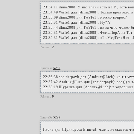
23:34:11 dima2008: У нас врачи есть в ГР , есть во
23:34:49 WaTe1 для [dima2008]: Только проктологи
23:35:09 dima2008 для [WaTe1]: можно вопрос?
23:35:31 WaTe1 для [dima2008]: Ну???
23:35:44 dima2008 для [WaTe1]: из за чего может б
23:35:31 WaTe1 для [dima2008]: Фсе...ПорА на Тот с
23:35:31 WaTe1 для [dima2008]: эТ сМерТельНая.
2
Рейтинг:
5230
Цитата №
22:36:38 spaiderpayk для [Andrux@Lich]: че ты му
22:37:42 Andrux@Lich для [spaiderpayk]: ого))) у т
22:38:19 Шурёнка для [Andrux@Lich]: в коровнике
9
Рейтинг:
5229
Цитата №
Гхола для [Принцесса Египта]: ммм.. не сказать ч