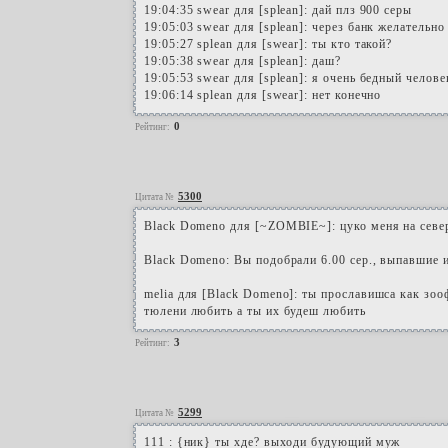
19:04:35 swear для [splean]: дай плз 900 серы
19:05:03 swear для [splean]: через банк желательно
19:05:27 splean для [swear]: ты кто такой?
19:05:38 swear для [splean]: даш?
19:05:53 swear для [splean]: я очень бедный челове
19:06:14 splean для [swear]: нет конечно
0
Рейтинг:
5300
Цитата №
Black Domeno для [~ZOMBIE~]: цуко меня на север
Black Domeno: Вы подобрали 6.00 сер., выпавшие и
melia для [Black Domeno]: ты прославишса как зоо
тюлени любить а ты их будеш любить
3
Рейтинг:
5299
Цитата №
111 : {ник} ты хде? выходи будующий муж