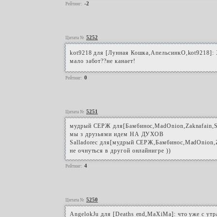
-2
Рейтинг:
5252
Цитата №
kot9218 для [Лунная Кошка,АпельсинкО,kot9218]: 
мало забот??не канает!
0
Рейтинг:
5251
Цитата №
мудрый СЕРЖ для[Бамбинос,MadOnion,Zaknafain,S
мы з друзьями идем НА ДУХОВ
Salladorec для[мудрый CЕРЖ,Бамбинос,MadOnion,Z
не очнуться в другой онлайнигре ))
4
Рейтинг:
5250
Цитата №
AngelokJu для [Deaths end,MaXiMa]: что уже с утр