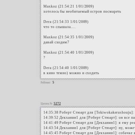
Maxkoz (21:54:21 1/01/2009)
хотелось бы необитаемый остров посмареть
Dera (21:54:33 1/01/2009)
что то слышала....
Maxkoz (21:54:35 1/01/2009)
давай сходим7
Maxkoz (21:54:40 1/01/2009)
?
Dera (21:54:40 1/01/2009)
в кино темно) можно и сходить
5
Рейтинг:
5272
Цитата №
14:35:38 Роберт Стюарт для [Tokiwokakerushouju]:
14:39:52 Декханин1 для [Роберт Стюарт]: он все п
14:41:49 Роберт Стюарт для [Декханин1]: я ему реа
14:43:54 Декханин1 для [Роберт Стюарт]: ну, может
14:45:45 Роберт Стюарт для [Декханин1]: собачке я