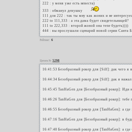
222 : у меня уже есть невеста)
333 : обманул девушку
111 для 222 : так ты мну как жоних и не интересуе
222 to 111,333 : а эта дама будет свидетельницей?
111 to 222,333 : второй жоной она тепе будеть))))
444 : вы прослушали сценарий новой серии Санта 
6
Рейтинг:
5298
Цитата №
16:41:53 Безобразный рокер для [Silf]: дак чего я
16:44:34 Безобразный рокер для [Silf]: дак я нажа
16:45:45 TanHaGen для [Безобразный рокер]: Иди н
16:46:26 TanHaGen для [Безобразный рокер]: тебе 
16:46:55 Безобразный рокер для [TanHaGen]: а где
16:47:16 TanHaGen для [Безобразный рокер]: в буд
16:47:40 Безобразный рокер для [TanHaGen]: а где