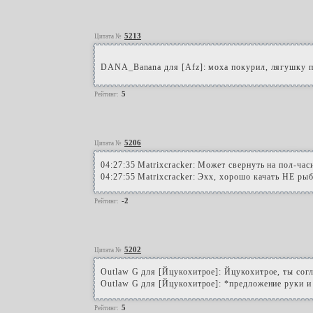
5213
Цитата №
DANA_Banana для [Afz]: моха покурил, лягушку п
5
Рейтинг:
5206
Цитата №
04:27:35 Matrixcracker: Может свернуть на пол-час
04:27:55 Matrixcracker: Эхх, хорошо качать НЕ рыб
-2
Рейтинг:
5202
Цитата №
Outlaw G для [Йцукохитрое]: Йцукохитрое, ты сог
Outlaw G для [Йцукохитрое]: *предложение руки и
5
Рейтинг: