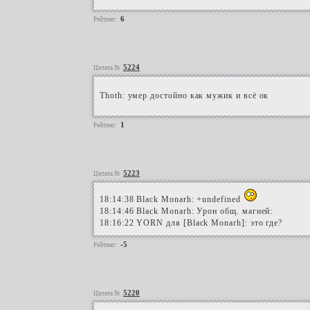
6
Рейтинг:
5224
Цитата №
Thoth: умер достойно как мужик и всё ок
1
Рейтинг:
5223
Цитата №
18:14:38 Black Monarh: +undefined
18:14:46 Black Monarh: Урон общ. магией:
18:16:22 YORN для [Black Monarh]: это где?
-5
Рейтинг:
5220
Цитата №