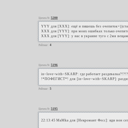
5200
Цитата №
YYY для [XXX]: ещё и пишешь без очепяток=))ста
XXX для [YYY]: при моих ошибках только очепято
XXX для [YYY]: у нас в украине туго с 2мя вещами
4
Рейтинг:
5196
Цитата №
in~love~with~SKARP: где работает раздевалка?!?!?
!*ПОФЕГИСТ*! для [in~love~with~SKARP]: раздив
5
Рейтинг:
5195
Цитата №
22:13:45 MaMka для [Некромант Фесс]: иди вон сеп