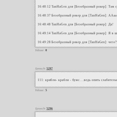
16:48:12 TanHaGen для [Безобразный рокер]: Там г
16:48:37 Безобразный рокер для [TanHaGen]: ААаа
16:48:48 TanHaGen для [Безобразный рокер]: Да!
16:49:14 TanHaGen для [Безобразный рокер]: Я в ш
16:49:28 Безобразный рокер для [TanHaGen]: чего?)
0
Рейтинг:
5297
Цитата №
111: крибли- крабли - бумс....ведь опять слабител
5
Рейтинг:
5296
Цитата №