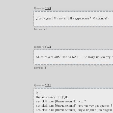
5173
Цитата №
Дулин для [Михалыч] Ну здравствуй Михалыч!)
21
Рейтинг:
5172
Цитата №
$Destroyers all$: Что за БАГ. Я не могу по уверту п
-3
Рейтинг:
5171
Цитата №
КЧ
0печаленный: ЛЮДИ!
set-ckill для [0печаленный]: что ?
set-ckill для [0печаленный]: что ты тут разорался ?
set-ckill для [0печаленный]: шум поднял , невидеш 