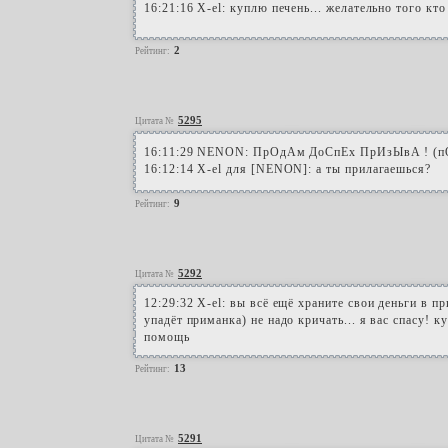
16:21:16 X-el: куплю печень... желательно того кт
2
Рейтинг:
5295
Цитата №
16:11:29 NENON: ПрОдАм ДоСпЕх ПрИзЫвА ! (пОл
16:12:14 X-el для [NENON]: а ты прилагаешься?
9
Рейтинг:
5292
Цитата №
12:29:32 X-el: вы всё ещё храните свои деньги в пр
упадёт приманка) не надо кричать... я вас спасу! 
помощь
13
Рейтинг:
5291
Цитата №