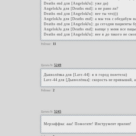
Deaths end для [AngelokJu]: уже да)
AngelokJu для [Deaths end]: а не рано ли?
Deaths end для [AngelokJu]: нее ты что)))
AngelokJu для [Deaths end]: а мы ток с обедабум н
Deaths end для [AngelokJu]: да сегодня пациенты 
AngelokJu для [Deaths end]: вапще у меня все пац
Deaths end для [AngelokJu]: нее я до такого не смо
11
Рейтинг:
5249
Цитата №
Дьяволёнка для [Lavr-44]: я в город полетела)
Lavr-44 для [Дьяволёнка]: скорость не привышай,
2
Рейтинг:
5245
Цитата №
Мерзаффка: ааа! Помогите! Инструмент прилип!