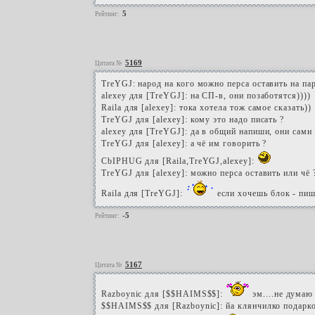
5
Рейтинг:
5169
Цитата №
TreYGJ: народ на кого можно перса оставить на па
alexey для [TreYGJ]: на СП-в, они позаботятся))))
Raila для [alexey]: тока хотела тож самое сказать))
TreYGJ для [alexey]: кому это надо писать ?
alexey для [TreYGJ]: да в общий напиши, они сами 
TreYGJ для [alexey]: а чё им говорить ?
CbIPHUG для [Raila,TreYGJ,alexey]:
TreYGJ для [alexey]: можно перса оставить или чё 
Raila для [TreYGJ]:
если хочешь блок - пиш
-5
Рейтинг:
5167
Цитата №
Razboynic для [$$HAIMS$$]:
эм....не думаю 
$$HAIMS$$ для [Razboynic]: йа клянчилко подарко