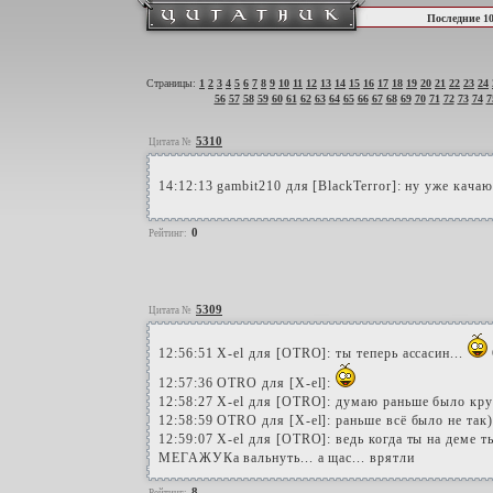
Последние 1
Страницы:
1
2
3
4
5
6
7
8
9
10
11
12
13
14
15
16
17
18
19
20
21
22
23
24
56
57
58
59
60
61
62
63
64
65
66
67
68
69
70
71
72
73
74
7
5310
Цитата №
14:12:13 gambit210 для [BlackTerror]: ну уже кача
0
Рейтинг:
5309
Цитата №
12:56:51 X-el для [OTRO]: ты теперь ассасин...
12:57:36 OTRO для [X-el]:
12:58:27 X-el для [OTRO]: думаю раньше было круч
12:58:59 OTRO для [X-el]: раньше всё было не так)
12:59:07 X-el для [OTRO]: ведь когда ты на деме 
МЕГАЖУКа вальнуть... а щас... врятли
8