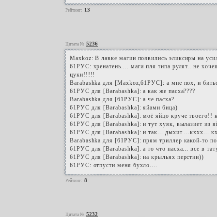
13
Рейтинг:
5236
Цитата №
Maxkoz: В лавке магии появились эликсиры на уси
61РУС: хренатень.... маги пля типа рулят.. не хоче
цуки!!!!!
Barabashka для [Maxkoz,61РУС]: а мне пох, и битьс
61РУС для [Barabashka]: а как же пасха????
Barabashka для [61РУС]: а че пасха?
61РУС для [Barabashka]: яйами бица)
61РУС для [Barabashka]: моё яйцо круче твоего!! ки
61РУС для [Barabashka]: и тут хуяк, вылазиет из яй
61РУС для [Barabashka]: и так... дыхит ...кххх... к
Barabashka для [61РУС]: прям триллер какой-то пол
61РУС для [Barabashka]: а то что пасха... все в тат
61РУС для [Barabashka]: на крыльях перстни))
61РУС: отпусти меня бухло....
8
Рейтинг:
5232
Цитата №