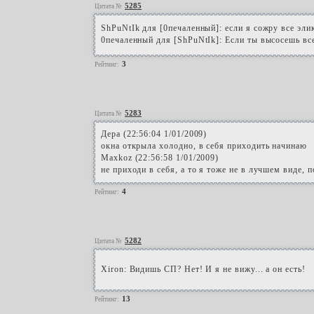
5285
Цитата №
ShPuNtIk для [0печаленный]: если я сожру все элик
0печаленный для [ShPuNtIk]: Если ты высосешь все
3
Рейтинг:
5283
Цитата №
Дера (22:56:04 1/01/2009)
окна открыла холодно, в себя приходить начинаю
Maxkoz (22:56:58 1/01/2009)
не приходи в себя, а то я тоже не в лучшем виде, п
4
Рейтинг:
5282
Цитата №
Xiron: Видишь СП? Нет! И я не вижу... а он есть!
13
Рейтинг: