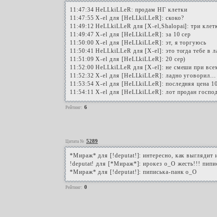
11:47:34 HeLLkiLLeR: продам НГ клетки
11:47:55 X-el для [HeLLkiLLeR]: скоко?
11:49:12 HeLLkiLLeR для [X-el,Shalopai]: три клет
11:49:47 X-el для [HeLLkiLLeR]: за 10 сер
11:50:00 X-el для [HeLLkiLLeR]: эт, я торгуюсь
11:50:41 HeLLkiLLeR для [X-el]: это тогда тебе в 
11:51:09 X-el для [HeLLkiLLeR]: 20 сер)
11:52:00 HeLLkiLLeR для [X-el]: не смеши при все
11:52:32 X-el для [HeLLkiLLeR]: ладно уговорил...
11:53:54 X-el для [HeLLkiLLeR]: последняя цена 1
11:54:11 X-el для [HeLLkiLLeR]: лот продан госпо
6
Рейтинг:
5289
Цитата №
*Мираж* для [!deputat!]: интересно, как выглядит 
!deputat! для [*Мираж*]: ирокез о_О жесть!!! пипи
*Мираж* для [!deputat!]: пиписька-панк о_О
0
Рейтинг: