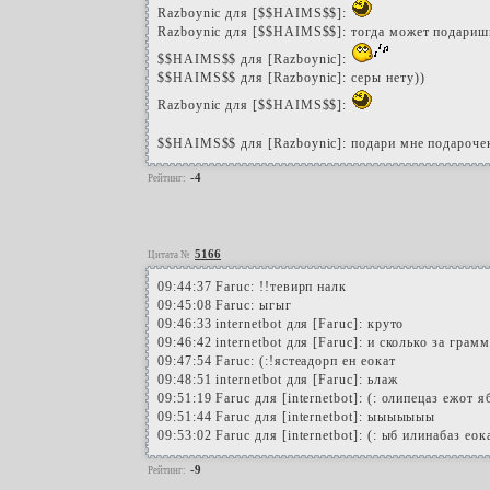
Razboynic для [$$HAIMS$$]:
Razboynic для [$$HAIMS$$]: тогда может подариш
$$HAIMS$$ для [Razboynic]:
$$HAIMS$$ для [Razboynic]: серы нету))
Razboynic для [$$HAIMS$$]:
$$HAIMS$$ для [Razboynic]: подари мне подароче
-4
Рейтинг:
5166
Цитата №
09:44:37 Faruc: !!тевирп налк
09:45:08 Faruc: ыгыг
09:46:33 internetbot для [Faruc]: круто
09:46:42 internetbot для [Faruc]: и сколько за грамм
09:47:54 Faruc: (:!ястеадорп ен еокат
09:48:51 internetbot для [Faruc]: ьлаж
09:51:19 Faruc для [internetbot]: (: олипецаз ежот 
09:51:44 Faruc для [internetbot]: ыыыыыыы
09:53:02 Faruc для [internetbot]: (: ыб илинабаз ео
-9
Рейтинг: