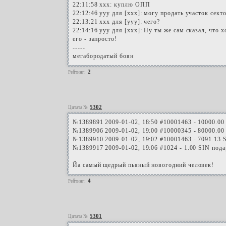
22:11:58 ххх: куплю ОПП
22:12:46 ууу для [ххх]: могу продать участок секто
22:13:21 ххх для [ууу]: чего?
22:14:16 ууу для [ххх]: Ну ты же сам сказал, что 
его - запросто!
-----
мегабородатый боян
2
Рейтинг:
5302
Цитата №
№1389891 2009-01-02, 18:50 #10001463 - 10000.00
№1389906 2009-01-02, 19:00 #10000345 - 80000.00
№1389910 2009-01-02, 19:02 #10001463 - 7091.13 
№1389917 2009-01-02, 19:06 #1024 - 1.00 SIN по
Йа самый щедрый пьяный новогодний человек!
4
Рейтинг:
5301
Цитата №