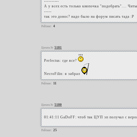
----------
А у всех есть только кнопочка "подобрать".... Читы
-----
так это донос? надо было на форум писать тада :Р
4
Рейтинг:
5181
Цитата №
Perfectus: где все?
NecroFilin: я забрал
11
Рейтинг:
5180
Цитата №
01:41:11 GaDoFF: чтоб так ЦУП зп получал с веро
25
Рейтинг: