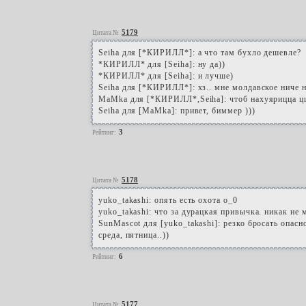
5179
Цитата №
Seiha для [*КИРИЛЛ*]: а что там бухло дешевле?
*КИРИЛЛ* для [Seiha]: ну да))
*КИРИЛЛ* для [Seiha]: и лучше)
Seiha для [*КИРИЛЛ*]: хз.. мне молдавское ниче н
MaMka для [*КИРИЛЛ*,Seiha]: чтоб нахуярицца ццц
Seiha для [MaMka]: привет, биммер )))
3
Рейтинг:
5178
Цитата №
yuko_takashi: опять есть охота о_0
yuko_takashi: что за дурацкая привычка. никак не м
SunMascot для [yuko_takashi]: резко бросать опасно
среда, пятница..))
6
Рейтинг:
5177
Цитата №