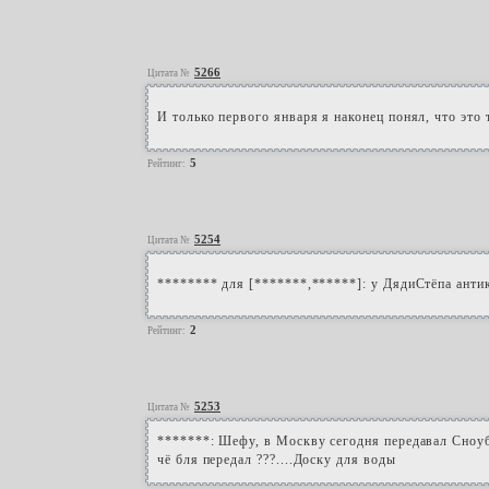
5266
Цитата №
И только первого января я наконец понял, что это
5
Рейтинг:
5254
Цитата №
******** для [*******,******]: у ДядиСтёпа антикл
2
Рейтинг:
5253
Цитата №
*******: Шефу, в Москву сегодня передавал Сноуб
чё бля передал ???....Доску для воды