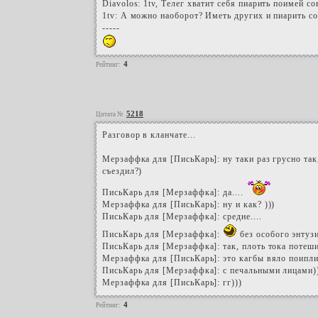
Diavolos: 1tv, Телег хватит себя пиарить поимей со
1tv: А можно наоборот? Иметь других и пиарить сов
-----
4
Рейтинг:
5218
Цитата №
Разговор в кланчате...
Мерзаффка для [ПисьКарь]: ну таки раз грусно так,
съездил?)
ПисьКарь для [Мерзаффка]: да....
Мерзаффка для [ПисьКарь]: ну и как? )))
ПисьКарь для [Мерзаффка]: средне....
ПисьКарь для [Мерзаффка]:
без особого энтуз
ПисьКарь для [Мерзаффка]: так, плоть тока потешил
Мерзаффка для [ПисьКарь]: это кагбы вяло поипли
ПисьКарь для [Мерзаффка]: с печальными лицами)
Мерзаффка для [ПисьКарь]: гг)))
4
Рейтинг: