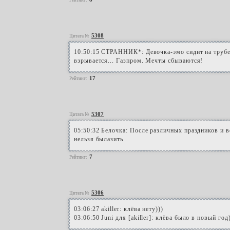
Рейтинг:
5308
Цитата №
10:50:15 СТРАННИК*: Девочка-эмо сидит на трубе, 
взрывается... Газпром. Мечты сбываются!
17
Рейтинг:
5307
Цитата №
05:50:32 Белочка: После различных праздников и в
нельзя былазить
7
Рейтинг:
5306
Цитата №
03:06:27 akiller: клёва нету)))
03:06:50 Juni для [akiller]: клёва было в новый год