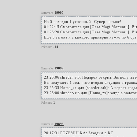
19900
Цитата №
Из 5 походов 1 успешный . Супер инстанс!
01:22:15 Смотритель для [Ossa Magi Mortuoru]: В
01:26:20 Смотритель для [Ossa Magi Mortuoru]: В
Еще 3 загона и с каждого примерно нужно по 6 суве
-14
Рейтинг:
19899
Цитата №
23:25:06 shreder-stb: Подарок открыт. Вы получаете
Вы получаете 1 зол. - это вторая ситуация в гранях
23:25:35 Homo_zx для [shreder-stb]: А первая когда
23:26:00 shreder-stb для [Homo_zx]: когда в золот
1
Рейтинг:
19898
Цитата №
20:17:31 POZEMULKA: Заходим в КТ