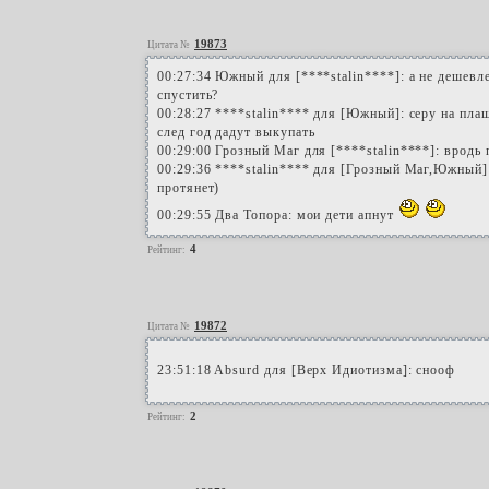
19873
Цитата №
00:27:34 Южный для [****stalin****]: а не дешевле
спустить?
00:28:27 ****stalin**** для [Южный]: серу на пла
след год дадут выкупать
00:29:00 Грозный Маг для [****stalin****]: вродь
00:29:36 ****stalin**** для [Грозный Маг,Южный]:
протянет)
00:29:55 Два Топора: мои дети апнут
4
Рейтинг:
19872
Цитата №
23:51:18 Absurd для [Верх Идиотизма]: снооф
2
Рейтинг: