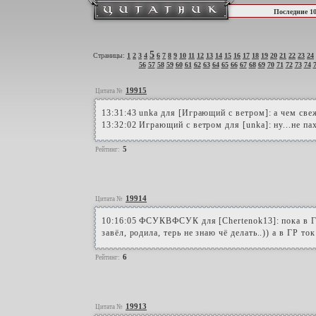
Последние 1
5
Страницы:
1
2
3
4
6
7
8
9
10
11
12
13
14
15
16
17
18
19
20
21
22
23
24
56
57
58
59
60
61
62
63
64
65
66
67
68
69
70
71
72
73
74
19915
Цитата №
13:31:43 unka для [Играющий с ветром]: а чем све
13:32:02 Играющий с ветром для [unka]: ну...не па
5
Рейтинг:
19914
Цитата №
10:16:05 ФСУКВФСУК для [Chertenok13]: пока в ГР
завёл, родила, терь не знаю чё делать..)) а в ГР ток
6
Рейтинг:
19913
Цитата №