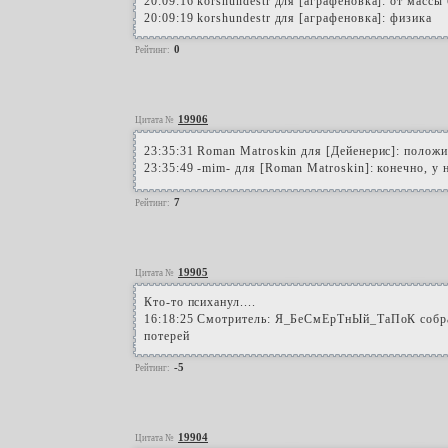
20:09:16 korshundestr для [аграфеновка]: от массы
20:09:19 korshundestr для [аграфеновка]: физика
0
Рейтинг:
19906
Цитата №
23:35:31 Roman Matroskin для [Дейенерис]: положит
23:35:49 -mim- для [Roman Matroskin]: конечно, у 
7
Рейтинг:
19905
Цитата №
Кто-то психанул....
16:18:25 Смотритель: Я_БеСмЕрТнЫй_ТаПоК собрал
потерей
-5
Рейтинг:
19904
Цитата №