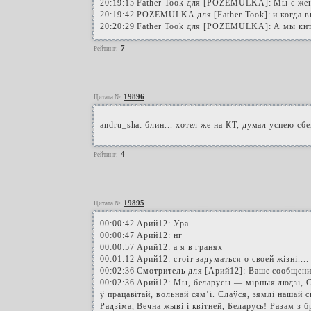
20:19:15 Father Took для [POZEMULKA]: Мы с жен
20:19:42 POZEMULKA для [Father Took]: и когда в
20:20:29 Father Took для [POZEMULKA]: А мы китай
7
Рейтинг:
19896
Цитата №
andru_sha: блин... хотел же на КТ, думал успею сбег
4
Рейтинг:
19895
Цитата №
00:00:42 Арий12: Ура
00:00:47 Арий12: нг
00:00:57 Арий12: а я в гранях
00:01:12 Арий12: стоіт задуматься о своей жізні....
00:02:36 Смотритель для [Арий12]: Ваше сообщени
00:02:36 Арий12: Мы, беларусы — мірныя людзі, 
ў працавітай, вольнай сям’і. Слаўся, зямлі нашай 
Радзіма, Вечна жыві і квітней, Беларусь! Разам з 