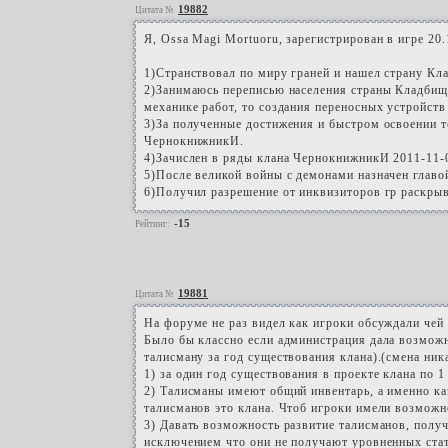
19882
Цитата №
Я, Ossa Magi Mortuoru, зарегистрирован в игре 20.
1)Странствовал по миру граней и нашел страну Кла
2)Занимаюсь переписью населения страны Кладбищ
механике работ, то создания переносных устройств
3)За полученные достижения и быстром освоении т
ЧернокнижникИ.
4)Зачислен в ряды клана ЧернокнижникИ 2011-11-0
5)После великой войны с демонами назначен главо
6)Получил разрешение от инквизиторов гр раскрыв
-15
Рейтинг:
19881
Цитата №
На форуме не раз видел как игроки обсуждали чей 
Было бы классно если администрация дала возможн
талисману за год существования клана).(смена ник
1) за один год существования в проекте клана по 
2) Талисманы имеют общий инвентарь, а именно ка
талисманов это клана. Чтоб игроки имели возможн
3) Давать возможность развитие талисманов, получ
исключением что они не получают уровненных стат 