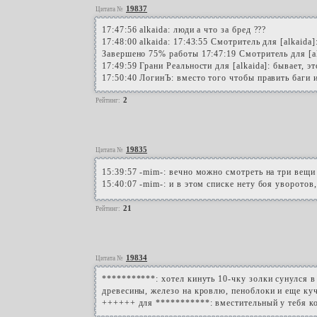
19837
Цитата №
17:47:56 alkaida: люди а что за бред ???
17:48:00 alkaida: 17:43:55 Смотритель для [alkaida
Завершено 75% работы 17:47:19 Смотритель для [a
17:49:59 Грани Реальности для [alkaida]: бывает, э
17:50:40 ЛогинЪ: вместо того чтобы править баги
2
Рейтинг:
19835
Цитата №
15:39:57 -mim-: вечно можно смотреть на три вещи
15:40:07 -mim-: и в этом списке нету боя уворотов
21
Рейтинг:
19834
Цитата №
***********: хотел кинуть 10-чку золки сунулся в к
древесины, железо на кровлю, пеноблоки и еще куч
++++++ для ***********: вместительный у тебя к