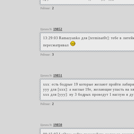
2
Рейтинг:
19852
Цитата №
13:29:03 Ramazyanko для [terminat0r]: тебе в лите
пересматривал
3
Рейтинг:
19851
Цитата №
ххх: есть бодрые 19 которые желают пройти лабир
ууу для [ххх]: а наглые 19е, желающие упасть на
ххх для [ууу]: ну 3 бодрых проведут 1 наглую я ду
2
Рейтинг:
19850
Цитата №