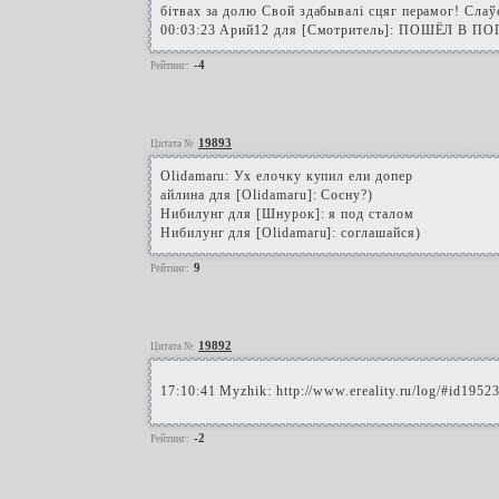
бітвах за долю Свой здабывалі сцяг перамог! Слаўс
00:03:23 Арий12 для [Смотритель]: ПОШЁЛ В П
-4
Рейтинг:
19893
Цитата №
Olidamaru: Ух елочку купил ели допер
айлина для [Olidamaru]: Сосну?)
Нибилунг для [Шнурок]: я под сталом
Нибилунг для [Olidamaru]: соглашайся)
9
Рейтинг:
19892
Цитата №
17:10:41 Myzhik: http://www.ereality.ru/log/#id1952
-2
Рейтинг: