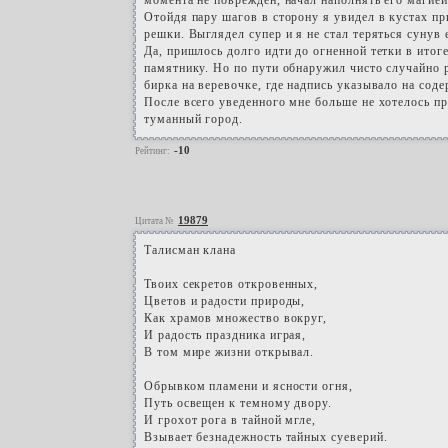
момента не поврежден, начал наполнять его магией.
Отойдя пару шагов в сторону я увидел в кустах п
решки. Выглядел супер и я не стал теряться сунув 
Да, пришлось долго идти до огненной тетки в итог
памятнику. Но по пути обнаружил чисто случайно 
бирка на веревочке, где надпись указывало на сод
После всего уведенного мне больше не хотелось пр
туманный город.
-10
Рейтинг:
19879
Цитата №
Талисман клана
Твоих секретов откровенных,
Цветов и радости природы,
Как храмов множество вокруг,
И радость праздника играя,
В том мире жизни открывал.
Обрывком пламени и ясности огня,
Путь освещен к темному двору.
И грохот рога в тайной мгле,
Взывает безнадежность тайных суеверий.