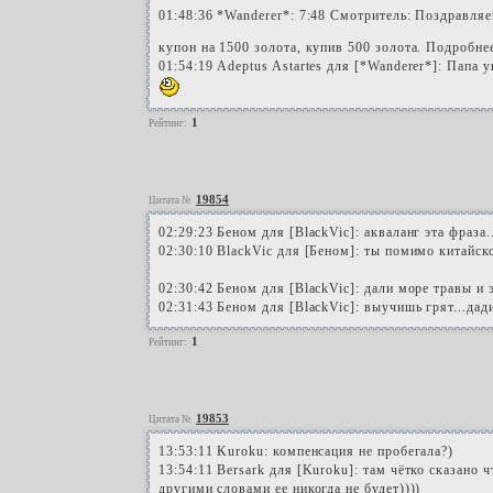
01:48:36 *Wanderer*: 7:48 Смотритель: Поздравл
купон на 1500 золота, купив 500 золота. Подробне
01:54:19 Adeptus Astartes для [*Wanderer*]: Папа 
1
Рейтинг:
19854
Цитата №
02:29:23 Беном для [BlackVic]: акваланг эта фраза.
02:30:10 BlackVic для [Беном]: ты помимо китайск
02:30:42 Беном для [BlackVic]: дали море травы и э
02:31:43 Беном для [BlackVic]: выучишь грят...да
1
Рейтинг:
19853
Цитата №
13:53:11 Kuroku: компенсация не пробегала?)
13:54:11 Bersark для [Kuroku]: там чётко сказано ч
другими словами ее никогда не будет))))