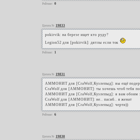
0
Рейтинг:
19833
Цитата №
pokirvik: на березе ищет кто руду?
Legion52 для [pokirvik]: дятлы если ток
1
Рейтинг:
19831
Цитата №
АММОНИТ для [CraWolf,Кузлепыд]: вы ещё подер
CraWolf для [АММОНИТ]: ты хочешь чтоб тебя п
АММОНИТ для [CraWolf,Кузлепыд]: я вам обоим 
CraWolf для [АММОНИТ]: не.. пасиб.. я женат
АММОНИТ для [CraWolf,Кузлепыд]: черти))
6
Рейтинг:
19830
Цитата №