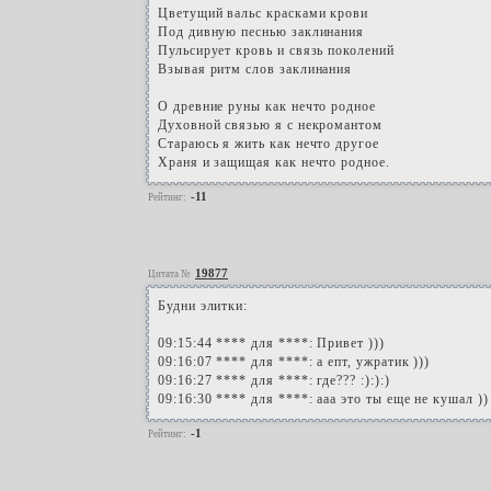
Цветущий вальс красками крови
Под дивную песнью заклинания
Пульсирует кровь и связь поколений
Взывая ритм слов заклинания
О древние руны как нечто родное
Духовной связью я с некромантом
Стараюсь я жить как нечто другое
Храня и защищая как нечто родное.
-11
Рейтинг:
19877
Цитата №
Будни элитки:
09:15:44 **** для ****: Привет )))
09:16:07 **** для ****: а епт, ужратик )))
09:16:27 **** для ****: где??? :):):)
09:16:30 **** для ****: ааа это ты еще не кушал ))
-1
Рейтинг: