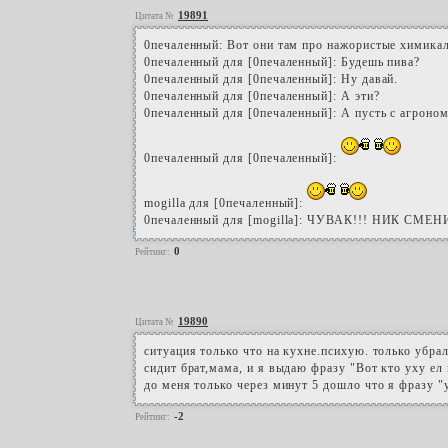
19891
Цитата №
0печаленный: Вот они там про нажористые химикали
0печаленный для [0печаленный]: Будешь пива?
0печаленный для [0печаленный]: Ну давай.
0печаленный для [0печаленный]: А эти?
0печаленный для [0печаленный]: А пусть с агроно
0печаленный для [0печаленный]:
mogilla для [0печаленный]:
0печаленный для [mogilla]: ЧУВАК!!! НИК СМЕНИ
0
Рейтинг:
19890
Цитата №
ситуация только что на кухне.психую. только убрал
сидит брат,мама, и я выдаю фразу "Вот кто уху ел 
до меня только через минут 5 дошло что я фразу "
-2
Рейтинг: