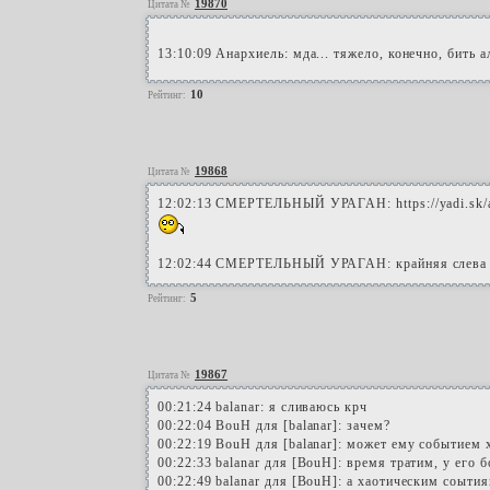
19870
Цитата №
13:10:09 Анархиель: мда... тяжело, конечно, бить 
10
Рейтинг:
19868
Цитата №
12:02:13 СМЕРТЕЛЬНЫЙ УРАГАН: https://yadi.sk/
12:02:44 СМЕРТЕЛЬНЫЙ УРАГАН: крайняя слев
5
Рейтинг:
19867
Цитата №
00:21:24 balanar: я сливаюсь крч
00:22:04 BouH для [balanar]: зачем?
00:22:19 BouH для [balanar]: может ему событием 
00:22:33 balanar для [BouH]: время тратим, у его 
00:22:49 balanar для [BouH]: а хаотическим соыти