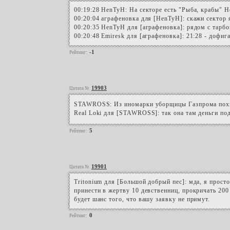
00:19:28 HenTyH: На секторе есть "Рыба, крабы" 
00:20:04 аграфеновка для [HenTyH]: скажи сектор 
00:20:35 HenTyH для [аграфеновка]: рядом с тарбо
00:20:48 Emiresk для [аграфеновка]: 21:28 - дофиг
-1
Рейтинг:
19903
Цитата №
STAWROSS: Из иномарки уборщицы Газпрома похит
Real Loki для [STAWROSS]: так она там деньги по
5
Рейтинг:
19901
Цитата №
Tritonium для [Большой добрый пес]: мда, я просто
принести в жертву 10 девственниц, прокричать 200 
будет шанс того, что вашу заявку не примут.
0
Рейтинг: