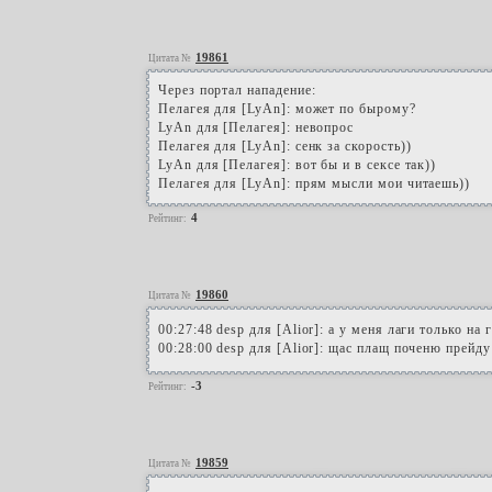
19861
Цитата №
Через портал нападение:
Пелагея для [LyAn]: может по бырому?
LyAn для [Пелагея]: невопрос
Пелагея для [LyAn]: сенк за скорость))
LyAn для [Пелагея]: вот бы и в сексе так))
Пелагея для [LyAn]: прям мысли мои читаешь))
4
Рейтинг:
19860
Цитата №
00:27:48 desp для [Alior]: а у меня лаги только на
00:28:00 desp для [Alior]: щас плащ поченю прейду
-3
Рейтинг:
19859
Цитата №