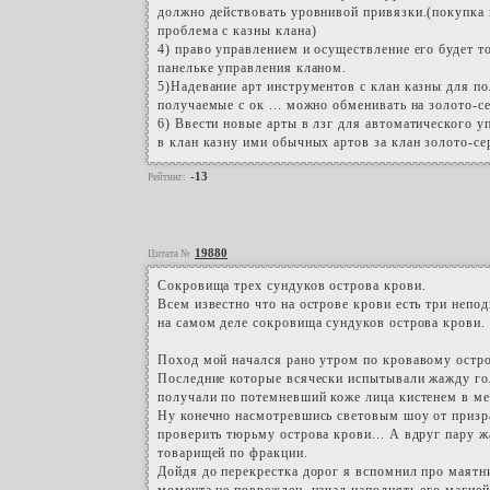
должно действовать уровнивой привязки.(покупка 
проблема с казны клана)
4) право управлением и осуществление его будет то
панельке управления кланом.
5)Надевание арт инструментов с клан казны для по
получаемые с ок ... можно обменивать на золото-се
6) Ввести новые арты в лзг для автоматического уп
в клан казну ими обычных артов за клан золото-сер
-13
Рейтинг:
19880
Цитата №
Сокровища трех сундуков острова крови.
Всем известно что на острове крови есть три непо
на самом деле сокровища сундуков острова крови.
Поход мой начался рано утром по кровавому остро
Последние которые всячески испытывали жажду гол
получали по потемневший коже лица кистенем в мес
Ну конечно насмотревшись световым шоу от призр
проверить тюрьму острова крови... А вдруг пару 
товарищей по фракции.
Дойдя до перекрестка дорог я вспомнил про маятни