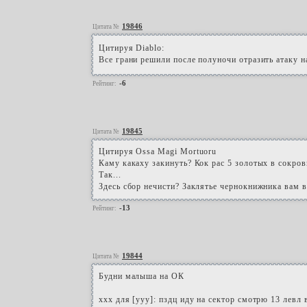
19846
Цитата №
Цитируя Diablo:
Все грани решили после полуночи отразить атаку 
-6
Рейтинг:
19845
Цитата №
Цитируя Ossa Magi Mortuoru
Каму какаху закинуть? Кок рас 5 золотых в сокров
Так...
Здесь сбор нечисти? Заклятье чернокнижника вам 
-13
Рейтинг:
19844
Цитата №
Будни малыша на ОК
ххх для [ууу]: пздц иду на сектор смотрю 13 левл 