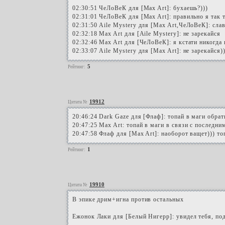
02:30:51 ЧеЛоВеК для [Max Art]: бухаешь?)))
02:31:01 ЧеЛоВеК для [Max Art]: правильно я так 
02:31:50 Aile Mystery для [Max Art,ЧеЛоВеК]: слав
02:32:18 Max Art для [Aile Mystery]: не зарекайся
02:32:46 Max Art для [ЧеЛоВеК]: я кстати никогда
02:33:07 Aile Mystery для [Max Art]: не зарекайся)
5
Рейтинг:
19912
Цитата №
20:46:24 Dark Gaze для [Флаф]: топай в маги обрат
20:47:25 Max Art: топай в маги в связи с последни
20:47:58 Флаф для [Max Art]: наоборот ващет))) то
1
Рейтинг:
19910
Цитата №
В эпике дрим+игна против остальных
Ежонок Лаки для [Белый Нигерр]: увидел тебя, под