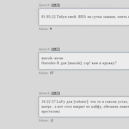
19876
Цитата №
01:05:22 Табун ежей: ВПА на сутки зашили, опять 
9
Рейтинг:
19875
Цитата №
marsik: мочи
Outsider-X для [marsik]: сэр! вам в кружку?
17
Рейтинг:
19874
Цитата №
16:22:57 LuFy для [vebster]: что то я совсем устал
шатре.. а вот стол накрыт по кайфу, обезьяна лижет
престолов)
-2
Рейтинг: