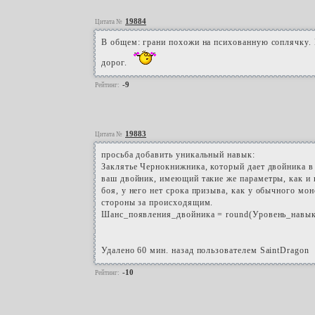
19884
Цитата №
В общем: грани похожи на психованную соплячку. 
дорог.
-9
Рейтинг:
19883
Цитата №
просьба добавить уникальный навык:
Заклятье Чернокнижника, который дает двойника в 
ваш двойник, имеющий такие же параметры, как и в
боя, у него нет срока призыва, как у обычного мо
стороны за происходящим.
Шанс_появления_двойника = round(Уровень_навык
Удалено 60 мин. назад пользователем SaintDragon
-10
Рейтинг: