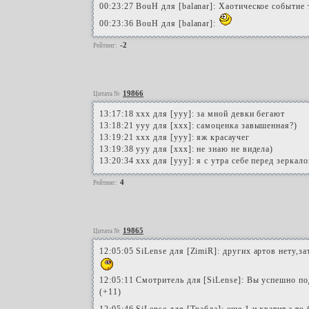
00:23:27 BouH для [balanar]: Хаотическое событие 
00:23:36 BouH для [balanar]:
-2
Рейтинг:
19866
Цитата №
13:17:18 xxx для [yyy]: за мной девки бегают
13:18:21 yyy для [xxx]: самоценка завышенная?)
13:19:21 xxx для [yyy]: яж красаучег
13:19:38 yyy для [xxx]: не знаю не видела)
13:20:34 xxx для [yyy]: я с утра себе перед зеркал
4
Рейтинг:
19865
Цитата №
12:05:05 SiLense для [ZimiR]: других артов нету,з
12:05:11 Смотритель для [SiLense]: Вы успешно п
(+11)