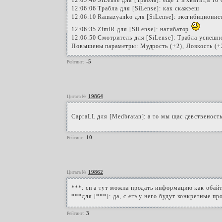
12:05:46 SiLense для [Трабла]: еще 1 и хватит,а т
12:06:06 Трабла для [SiLense]: как скажэеш
12:06:10 Ramazyanko для [SiLense]: эксгибициони
12:06:35 ZimiR для [SiLense]: нагибатор
12:06:50 Смотритель для [SiLense]: Трабла успешн
Повышены параметры: Мудрость (+2), Ловкость (+
-5
Рейтинг:
19864
Цитата №
CapraLL для [Medbratan]: а то мы щас девственость
10
Рейтинг:
19862
Цитата №
***: сп а тут можна продать информацию как обай
***для [***]: да, с егэ у него будут конкретные п
3
Рейтинг: