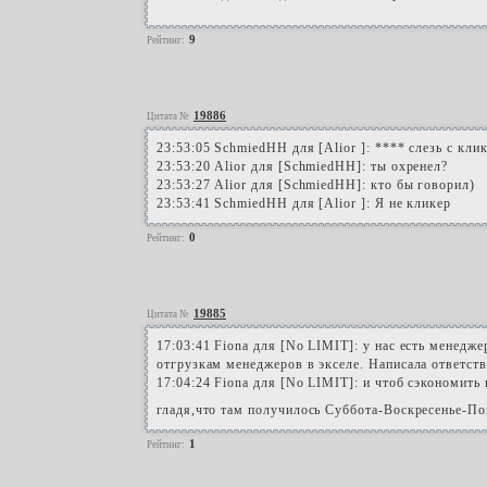
9
Рейтинг:
19886
Цитата №
23:53:05 SchmiedHH для [Alior ]: **** слезь с кли
23:53:20 Alior для [SchmiedHH]: ты охренел?
23:53:27 Alior для [SchmiedHH]: кто бы говорил)
23:53:41 SchmiedHH для [Alior ]: Я не кликер
0
Рейтинг:
19885
Цитата №
17:03:41 Fiona для [No LIMIT]: у нас есть менедж
отгрузкам менеджеров в экселе. Написала ответст
17:04:24 Fiona для [No LIMIT]: и чтоб сэкономить 
гладя,что там получилось Суббота-Воскресенье-П
1
Рейтинг: