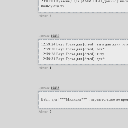
23:01:01 Кузлепыд для [АММОНИТ,Домино]: пмсишь
пользуюцо хз
4
Рейтинг:
19839
Цитата №
12:59:24 Вкус Греха для [drred]: ты и для жени го
12:59:26 Вкус Греха для [drred]: бля*
12:59:28 Вкус Греха для [drred]: тьху
12:59:31 Вкус Греха для [drred]: для*
1
Рейтинг:
19838
Цитата №
Babin для [***Милиция***]: переатестацию не про
0
Рейтинг: