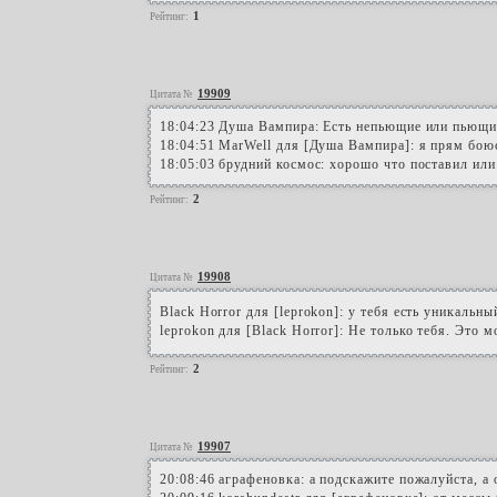
1
Рейтинг:
19909
Цитата №
18:04:23 Душа Вампира: Есть непьющие или пьющ
18:04:51 MarWell для [Душа Вампира]: я прям бою
18:05:03 брудний космос: хорошо что поставил или
2
Рейтинг:
19908
Цитата №
Black Horror для [leprokon]: у тебя есть уникальн
leprokon для [Black Horror]: Не только тебя. Это м
2
Рейтинг:
19907
Цитата №
20:08:46 аграфеновка: а подскажите пожалуйста, а 