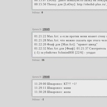
00:15:07 LoOny: дайте пожалуйста сылку на лемур
00:15:56 Theosy для [LoOny]: http://oboihd-plus.ru
0
Рейтинг:
19849
Цитата №
01:21:22 Max Art: а если против меня юзают стену
01:21:28 Max Art: что можно сказать про этого чел
01:22:20 Флаф для [Max Art]: "привет шмид"
01:22:32 Max Art для [Флаф]: 01:21:37 Смотритель
(-1) за убийство SchmiedHH [22/6] - угадал
16
Рейтинг:
19848
Цитата №
11:29:00 Шмаровоз: КТ!!! +1!
11:29:11 Шмаровоз: мини
11:30:28 Шмаровоз: жопа
-1
Рейтинг: