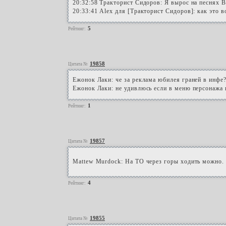
20:32:58 Тракторист Сидоров: Я вырос на песнях 
20:33:41 Alex для [Тракторист Сидоров]: как это 
5
Рейтинг:
19858
Цитата №
Ежонок Лаки: че за реклама юбилея граней в инфе
Ежонок Лаки: не удивлюсь если в меню персонажа 
1
Рейтинг:
19857
Цитата №
Mattew Murdock: На ТО через горы ходить можно.
4
Рейтинг:
19855
Цитата №