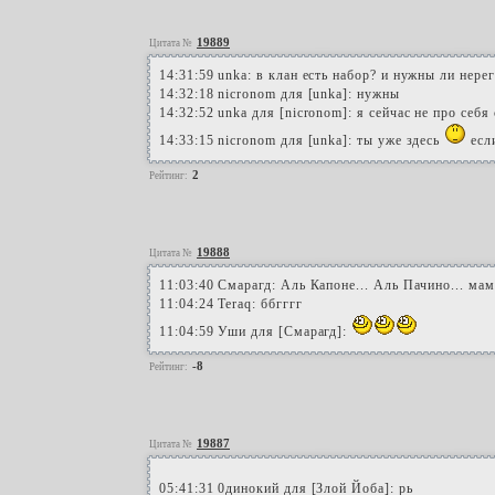
19889
Цитата №
14:31:59 unka: в клан есть набор? и нужны ли нер
14:32:18 nicronom для [unka]: нужны
14:32:52 unka для [nicronom]: я сейчас не про себя
14:33:15 nicronom для [unka]: ты уже здесь
есл
2
Рейтинг:
19888
Цитата №
11:03:40 Смарагд: Аль Капоне... Аль Пачино... мам
11:04:24 Teraq: ббгггг
11:04:59 Уши для [Смарагд]:
-8
Рейтинг:
19887
Цитата №
05:41:31 0динокий для [Злой Йоба]: рь