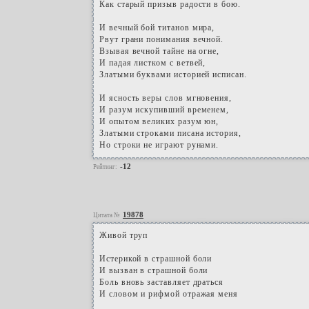
Как старый призыв радости в бою.
И вечный бой титанов мира,
Рвут грани понимания вечной.
Взывая вечной тайне на огне,
И падая листком с ветвей,
Златыми буквами историей исписан.
И ясность веры слов мгновения,
И разум искупивший временем,
И опытом великих разум юн,
Златыми строками писана история,
Но строки не играют рунами.
-12
Рейтинг:
19878
Цитата №
Живой труп
Истерикой в страшной боли
И вызван в страшной боли
Боль вновь заставляет драться
И словом и рифмой отражая меня