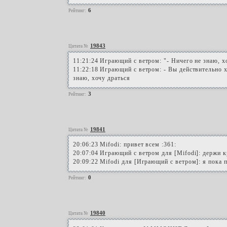
6
Рейтинг:
19843
Цитата №
11:21:24 Играющий с ветром: "- Ничего не знаю, х
11:22:18 Играющий с ветром: - Вы действительно х
знаю, хочу драться
3
Рейтинг:
19841
Цитата №
20:06:23 Mifodi: привет всем :361:
20:07:04 Играющий с ветром для [Mifodi]: держи к
20:09:22 Mifodi для [Играющий с ветром]: я пока 
0
Рейтинг:
19840
Цитата №